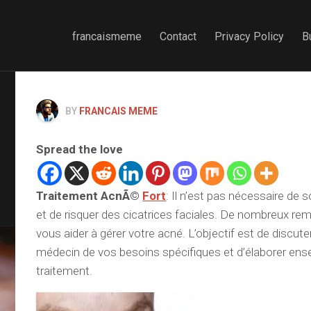
francaismeme
Contact
Privacy Policy
B
BY
FRANCAIS MEME
Spread the love
Traitement AcnÃ©
Fort
: Il n’est pas nécessaire de s
et de risquer des cicatrices faciales. De nombreux re
vous aider à gérer votre acné. L’objectif est de discute
médecin de vos besoins spécifiques et d’élaborer ens
traitement.