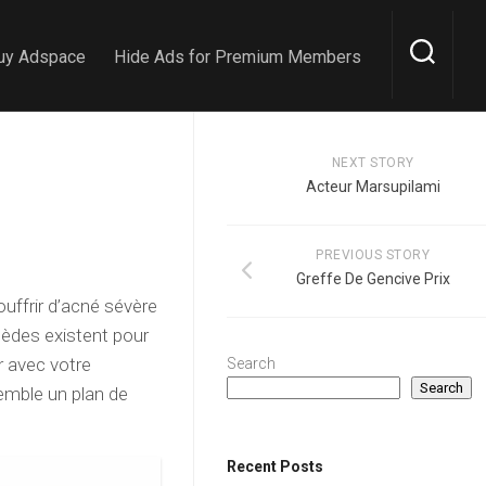
uy Adspace
Hide Ads for Premium Members
NEXT STORY
Acteur Marsupilami
PREVIOUS STORY
Greffe De Gencive Prix
ouffrir d’acné sévère
mèdes existent pour
r avec votre
Search
Search
emble un plan de
Recent Posts