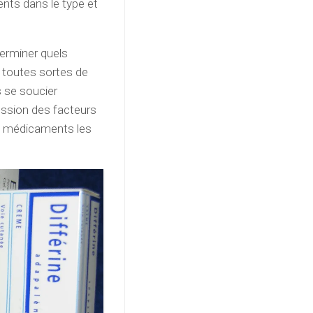
nts dans le type et
erminer quels
r toutes sortes de
s se soucier
ussion des facteurs
es médicaments les