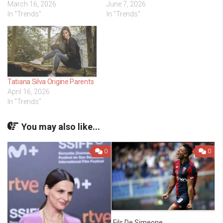
March 16, 2026
June 7, 2026
In "Trends"
In "Trends"
Tatiana Silva Origine Parents
April 16, 2026
In "Trends"
You may also like...
0
0
Fils De Simeone