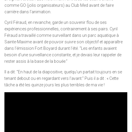
comme GO (jolis organisateurs) au Club Med avant de faire
carrière dans l’animation.
Cyril Féraud, en revanche, garde un souvenir flou de ses
expériences professionnelles, contrairement à ses pairs. Cyril
Féraud a travaillé comme surveillant dans un parc aquatique à
Sainte-Maxime avant de pouvoir suivre son objectif et apparaître
dans l’émission Fort Boyard durant l’été. “Les enfants avaient
besoin d’une surveillance constante, et je devais leur rappeler de
rester assis à la base de la bouée.”
Il a dit: “En haut de la diapositive, quelqu’un partait toujours en se
tenant debout ou en regardant vers l’avant.” Puis il a dit : « Cette
tâche a été les quinze jours les plus terribles de ma vie !