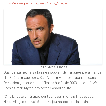
https://en.wikipedia.org/wiki/Nikos_Aliagas
Taille Nikos Aliagas
Quand il était jeune, sa famille a souvent déménagé entre la France
et la Grèce. Images de la Star Academy de son apparition dans
l’émission grecque Koita ti Ekanes à la fin de 2003. Il a écrit “I Was
Born a Greek: Mythology or the School of Life.
“Cinq langues différentes sont dans sa timonerie linguistique.
Nikos Aliagas a travaillé comme journaliste pour la chaîne