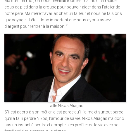
Ma sœur et moi, on nous réveillait tous les matins d’un rapide
coup de pied dans la croupe pour pouvoir aider dans l’atelier de
notre père. Ma mère travaillait chez un tailleur et nous ne faisions
que voyager, il était donc important que nous ayons assez
d’argent pour rentrer à la maison. “
Taille Nikos Aliagas
S’il est accro à son métier, c’est parce qu’il l’aime et surtout parce
qu’il a failli perdre Nikos, l’amour de sa vie. Nikos Aliagas n’a donc
pas un instant à perdre et compte bien profiter de la vie avec sa