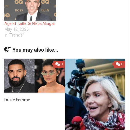
Age Et Taille De Nikos Aliagas
May 12, 2026
In "Trends"
You may also like...
0
0
Drake Femme