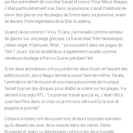
qui leur permettent de concilier travail et loisirs. Pour Nikos Aliagas,
c’était particulièrement vrai. Dans sa jeunesse, il avait l’habitude de
servir des glaces sur les plages de Grèce dans sa jeunesse, avant
de devenir l’hôte légendaire de la Star Academy.
Quand j’avais environ 14 ou 15 ans, j’ai travaillé comme vendeur
de glaces sur une plage grecque. Le travail était “très fantastique ;
j’allais nager, m’amuser, flirter…” se souvient-il dans les pages de
Télé 7 Jours. Cécile de Ménibus a également travaillé comme
vendeuse de plage à Perros-Guirec pendant l’été.
Si les deux animateurs ont pu joindre les deux bouts en faisant des
petits boulots, alors Nagui devrait pouvoir faire de même. Tarata,
l’animatrice de l’émission et une vraie passionnée de musique,
faisait tourner des disques pour établir la scène sur les plages. Il a
déclaré à la radio RTL : “Le premier travail que j’ai eu, c’était l’été à
Juan-les-Pins dans un club où je me suis retrouvé DJ le soir et
plagiste la journée”.
Certains A-listers ont découvert lors de leurs tournées estivales
qu’ils étaient nés avec de la vivacité dans les veines. Denis
Brogniart et Jean-Luc Reichmann ont tous les deux travaillé