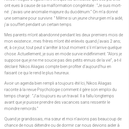
ont eues à cause de sa malformation congénitale : “Je suis mort-
né : j’avais une anomalie majeure du duodénum.” On m’a donné
une semaine pour survivre. ” Même si un jeune chirurgien m’a aidé,
j’ai souffert pendant un certain temps.
Mes parents m’ont abandonné pendant les deux premiers mois de
mon existence ; mes frères m’ont été enlevés quand j’avais 2 ans;
et, à ce jour, tout peut s’arrêter à tout moment s’il m’arrive quelque
chose. Actuellement, je suis en mode survie indéfiniment. “Alors je
suppose que je ne me soucie pas des petits ennuis de la vie”, a-t-il
déclaré. Nikos Aliagas compte bien profiter d’aujourd’hui en
faisant ce qui le rend le plus heureux.
Avoir un agenda bien rempli a toujours été Ici, Nikos Aliagas
raconte à la revue Psychologie comment il gère son emploi du
temps chargé : “J’ai toujours eu un travail. Il a fallu longtemps
avant que je puisse prendre des vacances sans ressentir le
moindre remords.”
Quand je grandissais, ma sœur et moi n’avions pas beaucoup de
chance de nous détendre ou de dormir car nous devions aider à