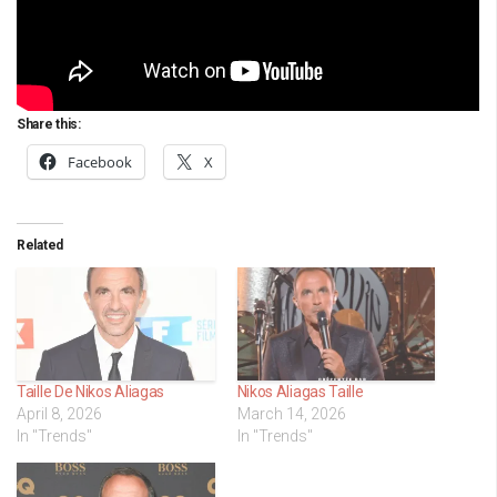
Share this:
Facebook
X
Related
Taille De Nikos Aliagas
Nikos Aliagas Taille
April 8, 2026
March 14, 2026
In "Trends"
In "Trends"