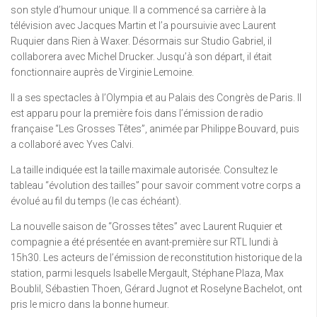
son style d’humour unique. Il a commencé sa carrière à la
télévision avec Jacques Martin et l’a poursuivie avec Laurent
Ruquier dans Rien à Waxer. Désormais sur Studio Gabriel, il
collaborera avec Michel Drucker. Jusqu’à son départ, il était
fonctionnaire auprès de Virginie Lemoine.
Il a ses spectacles à l’Olympia et au Palais des Congrès de Paris. Il
est apparu pour la première fois dans l’émission de radio
française “Les Grosses Têtes”, animée par Philippe Bouvard, puis
a collaboré avec Yves Calvi.
La taille indiquée est la taille maximale autorisée. Consultez le
tableau “évolution des tailles” pour savoir comment votre corps a
évolué au fil du temps (le cas échéant).
La nouvelle saison de “Grosses têtes” avec Laurent Ruquier et
compagnie a été présentée en avant-première sur RTL lundi à
15h30. Les acteurs de l’émission de reconstitution historique de la
station, parmi lesquels Isabelle Mergault, Stéphane Plaza, Max
Boublil, Sébastien Thoen, Gérard Jugnot et Roselyne Bachelot, ont
pris le micro dans la bonne humeur.