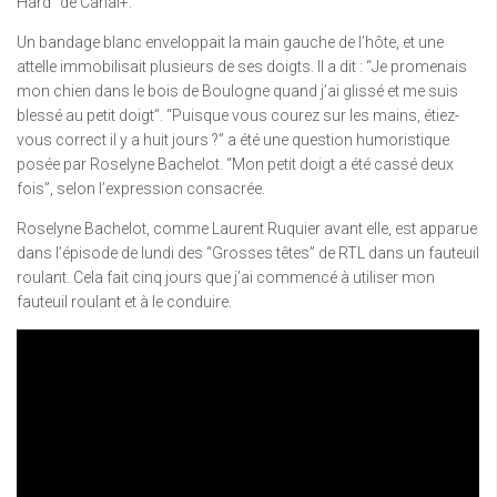
Hard” de Canal+.
Un bandage blanc enveloppait la main gauche de l’hôte, et une
attelle immobilisait plusieurs de ses doigts. Il a dit : “Je promenais
mon chien dans le bois de Boulogne quand j’ai glissé et me suis
blessé au petit doigt”. “Puisque vous courez sur les mains, étiez-
vous correct il y a huit jours ?” a été une question humoristique
posée par Roselyne Bachelot. “Mon petit doigt a été cassé deux
fois”, selon l’expression consacrée.
Roselyne Bachelot, comme Laurent Ruquier avant elle, est apparue
dans l’épisode de lundi des “Grosses têtes” de RTL dans un fauteuil
roulant. Cela fait cinq jours que j’ai commencé à utiliser mon
fauteuil roulant et à le conduire.