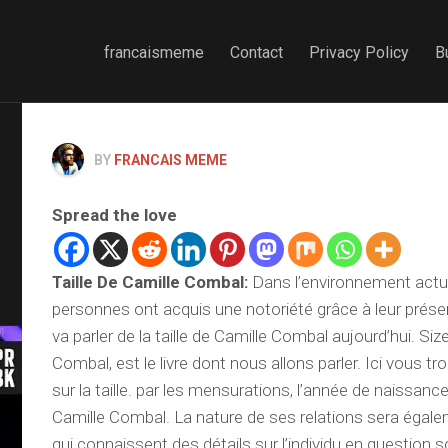
francaismeme
Contact
Privacy Policy
B
BY
FRANCAIS MEME
Spread the love
Taille De Camille Combal
:
Dans l’environnement act
personnes ont acquis une notoriété grâce à leur prése
va parler de la taille de Camille Combal aujourd’hui. Siz
Combal, est le livre dont nous allons parler. Ici vous tr
sur la taille. par les mensurations, l’année de naissance 
Camille Combal. La nature de ses relations sera égal
qui connaissent des détails sur l’individu en question