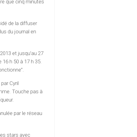
ure que cinq minutes
idé de la diffuser
us du journal en
2013 et jusqu’au 27
 16 h 50 à 17 h 35.
fonctionne”.
par Cyril
amme. Touche pas à
iqueur.
nnulée par le réseau
.
les stars avec