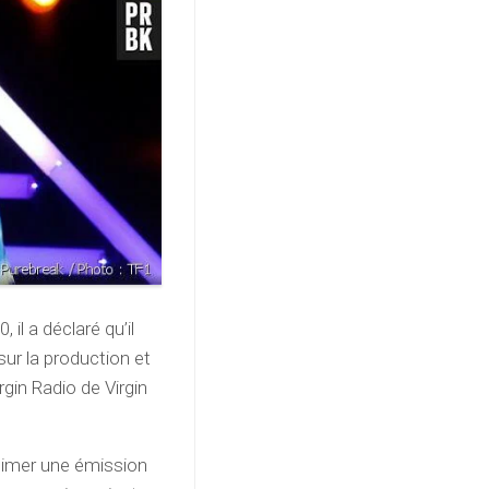
il a déclaré qu’il
sur la production et
rgin Radio de Virgin
animer une émission