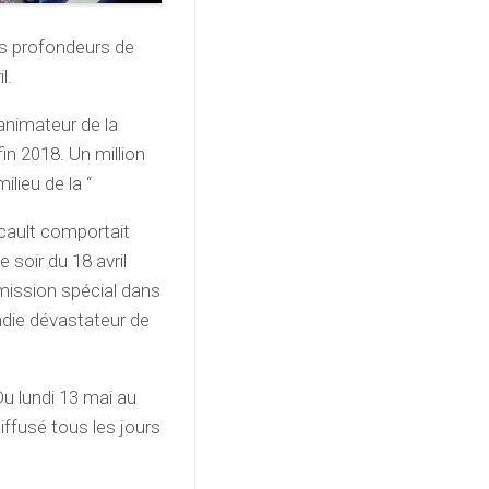
les profondeurs de
l.
animateur de la
in 2018. Un million
ilieu de la “
cault comportait
 soir du 18 avril
émission spécial dans
endie dévastateur de
Du lundi 13 mai au
diffusé tous les jours