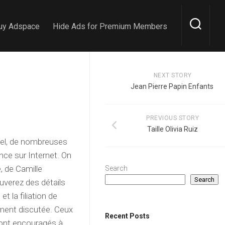
uy Adspace
Hide Ads for Premium Members
NEXT STORY
Jean Pierre Papin Enfants
PREVIOUS STORY
Taille Olivia Ruiz
uel, de nombreuses
nce sur Internet. On
e, de Camille
Search
Search
ouverez des détails
et la filiation de
ement discutée. Ceux
Recent Posts
 sont encouragés à