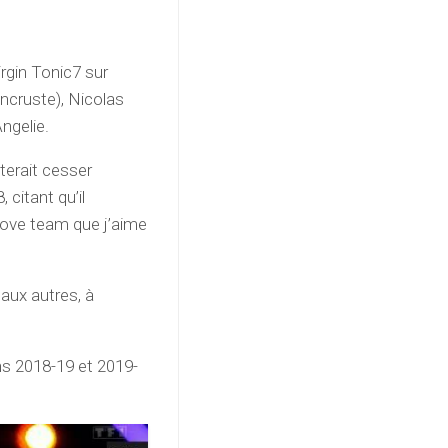
irgin Tonic7 sur
ncruste), Nicolas
Angelie.
iterait cesser
 citant qu’il
 love team que j’aime
 aux autres, à
ns 2018-19 et 2019-