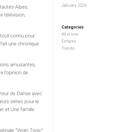
January 2026
Hautes-Alpes,
e télévision,
Categories
All in one
urtout connu pour
Enfants
 fait une chronique
Trends
sions amusantes,
e l’opinion de
tateur de Danse avec
eurs séries pour le
er et Une famille
tinale “Virgin Tonic”