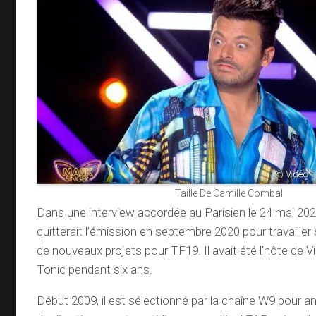
Taille De Camille Combal
Dans une interview accordée au Parisien le 24 mai 2020, 
quitterait l’émission en septembre 2020 pour travailler 
de nouveaux projets pour TF19. Il avait été l’hôte de Vi
Tonic pendant six ans.
Début 2009, il est sélectionné par la chaîne W9 pour 