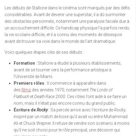
Les débuts de Stallone dans le cinéma sont marqués par des défis
considérables. Avant de devenir une superstar, il a dû surmonter
des obstacles personnels, notamment une paralysie faciale due à
un accouchement difficile. Ce handicap physique l’a parfois rendu
la vie scolaire difficile, et il a connu des moments de désespoir
avant de trouver sa voie dans le monde de l’art dramatique.
Voici quelques étapes clés de ses débuts :
Formation
: Stallone a étudié à plusieurs établissements,
avant de se tourner vers la performance artistique à
l’Université de Miami.
Premiers rôles
: Il commence à apparaître dans
des
films
des années 1970, notamment
The Lords of
Flatbush
et
Death Race 2000
. Ces rôles l’ont aidé à se faire un
nom, mais il n’était pas encore connu du grand public.
Écriture de
Rocky
: Sa percée arrive avec l’écriture de
Rocky
,
inspiré par un match de boxe qu’il avait vu entre Muhammad
Ali et Chuck Wepner. Il refuse de vendre son scénario à moins
qu’il ne soit choisi pour le rôle principal, une décision qui