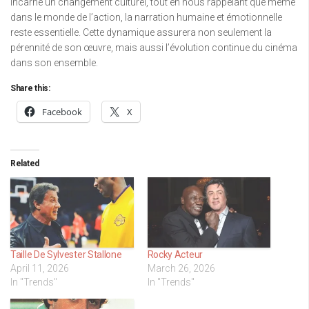
incarne un changement culturel, tout en nous rappelant que même
dans le monde de l’action, la narration humaine et émotionnelle
reste essentielle. Cette dynamique assurera non seulement la
pérennité de son œuvre, mais aussi l’évolution continue du cinéma
dans son ensemble.
Share this:
Facebook
X
Related
Taille De Sylvester Stallone
Rocky Acteur
April 11, 2026
March 26, 2026
In "Trends"
In "Trends"