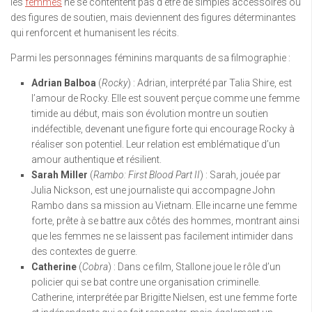
les
femmes
ne se contentent pas d’être de simples accessoires ou
des figures de soutien, mais deviennent des figures déterminantes
qui renforcent et humanisent les récits.
Parmi les personnages féminins marquants de sa filmographie :
Adrian Balboa
(
Rocky
) : Adrian, interprété par Talia Shire, est
l’amour de Rocky. Elle est souvent perçue comme une femme
timide au début, mais son évolution montre un soutien
indéfectible, devenant une figure forte qui encourage Rocky à
réaliser son potentiel. Leur relation est emblématique d’un
amour authentique et résilient.
Sarah Miller
(
Rambo: First Blood Part II
) : Sarah, jouée par
Julia Nickson, est une journaliste qui accompagne John
Rambo dans sa mission au Vietnam. Elle incarne une femme
forte, prête à se battre aux côtés des hommes, montrant ainsi
que les femmes ne se laissent pas facilement intimider dans
des contextes de guerre.
Catherine
(
Cobra
) : Dans ce film, Stallone joue le rôle d’un
policier qui se bat contre une organisation criminelle.
Catherine, interprétée par Brigitte Nielsen, est une femme forte