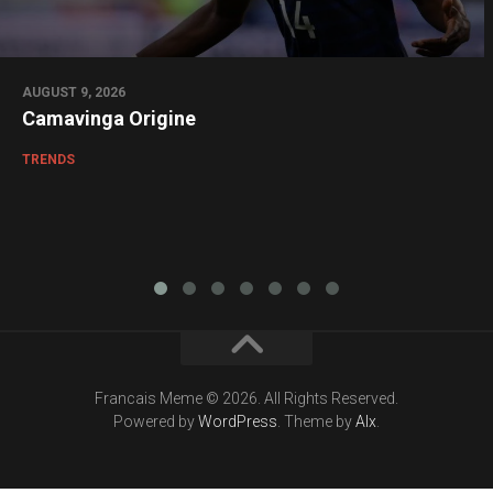
AUGUST 9, 2026
Camavinga Origine
TRENDS
Francais Meme © 2026. All Rights Reserved.
Powered by
WordPress
. Theme by
Alx
.