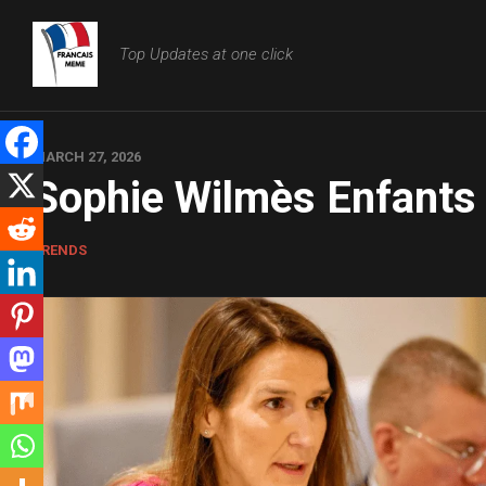
Skip
to
Top Updates at one click
content
MARCH 27, 2026
Sophie Wilmès Enfants
TRENDS