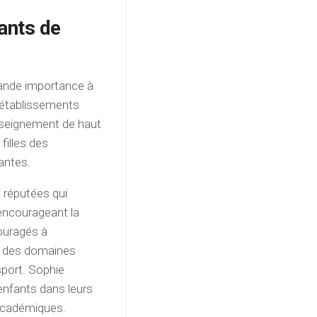
ants de
rande importance à
es établissements
enseignement de haut
 filles des
antes.
 réputées qui
 encourageant la
couragés à
s des domaines
 sport. Sophie
enfants dans leurs
 académiques.