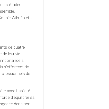
 leurs études
ensemble.
 Sophie Wilmès et a
ents de quatre
e de leur vie
e importance à
ls s’efforcent de
rofessionnels de
ère avec habileté
force d’équilibrer sa
t engagée dans son