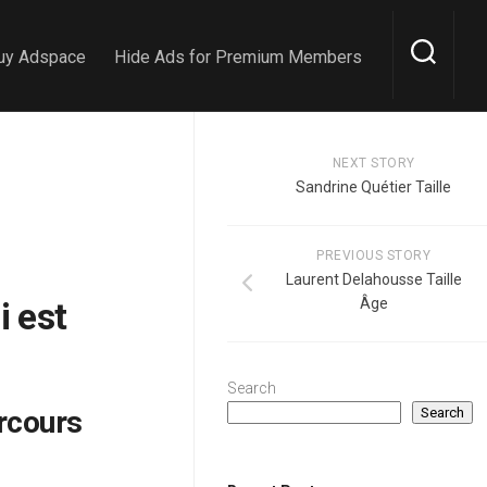
uy Adspace
Hide Ads for Premium Members
NEXT STORY
Sandrine Quétier Taille
PREVIOUS STORY
Laurent Delahousse Taille
i est
Âge
Search
rcours
Search