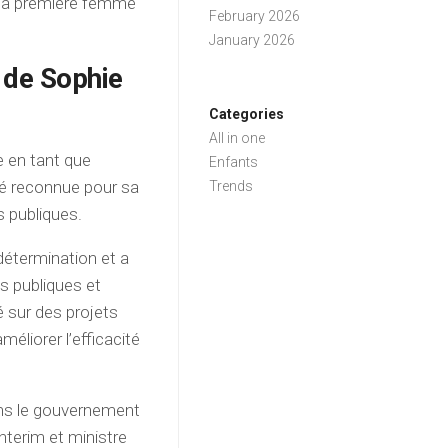
i la première femme
February 2026
January 2026
s de Sophie
Categories
All in one
e en tant que
Enfants
été reconnue pour sa
Trends
s publiques.
détermination et a
s publiques et
lé sur des projets
méliorer l’efficacité
ans le gouvernement
nterim et ministre