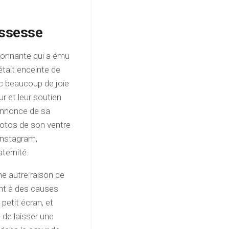
ossesse
tonnante qui a ému
était enceinte de
ec beaucoup de joie
ur et leur soutien
’annonce de sa
otos de son ventre
Instagram,
ternité.
ne autre raison de
nt à des causes
petit écran, et
 de laisser une