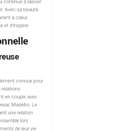
i continue à laisser
nt. Avec sa beauté,
nnent à cœur,
et d’inspirer.
onnelle
ureuse
galement connue pour
 relations
nt en couple avec
twear, Madebo. Le
ent une relation
ensemble lors
ents de leur vie