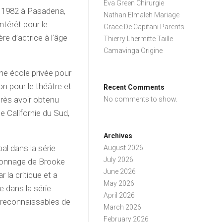
Eva Green Chirurgie
et 1982 à Pasadena,
Nathan Elmaleh Mariage
ntérêt pour le
Grace De Capitani Parents
e d’actrice à l’âge
Thierry Lhermitte Taille
Camavinga Origine
une école privée pour
on pour le théâtre et
Recent Comments
rès avoir obtenu
No comments to show.
de Californie du Sud,
Archives
al dans la série
August 2026
July 2026
ersonnage de Brooke
June 2026
 la critique et a
May 2026
e dans la série
April 2026
s reconnaissables de
March 2026
February 2026