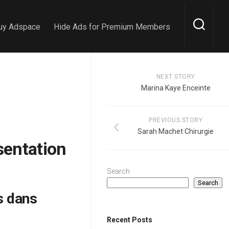
uy Adspace
Hide Ads for Premium Members
NEXT STORY
Marina Kaye Enceinte
PREVIOUS STORY
Sarah Machet Chirurgie
sentation
Search
Search
s dans
Recent Posts