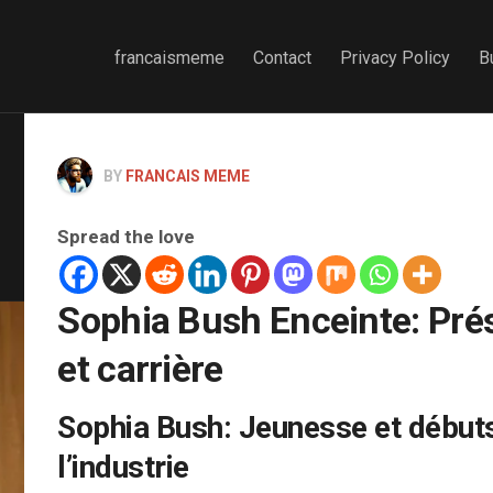
francaismeme
Contact
Privacy Policy
B
BY
FRANCAIS MEME
Spread the love
Sophia Bush Enceinte: Pré
et carrière
Sophia Bush: Jeunesse et début
l’industrie