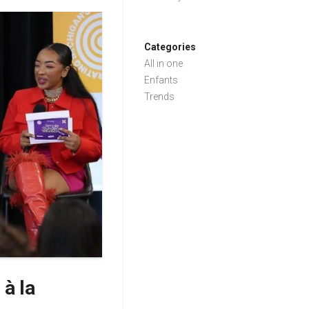
Categories
All in one
Enfants
Trends
à la