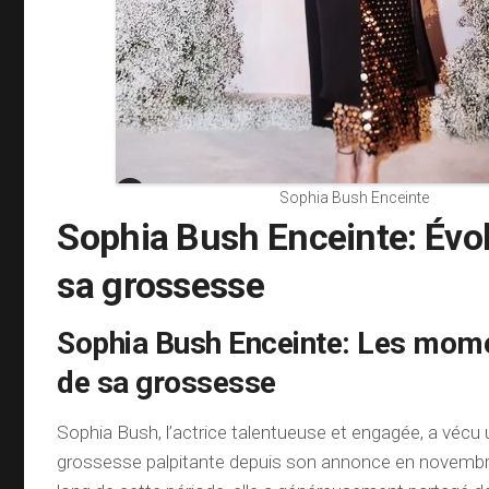
Sophia Bush Enceinte
Sophia Bush Enceinte: Évol
sa grossesse
Sophia Bush Enceinte: Les mome
de sa grossesse
Sophia Bush, l’actrice talentueuse et engagée, a vécu
grossesse palpitante depuis son annonce en novembr