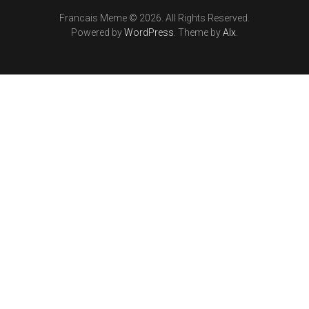
Francais Meme © 2026. All Rights Reserved.
Powered by
WordPress
. Theme by
Alx
.