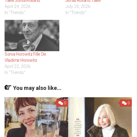
Taille Sonia Rolland
Sonia Rolland Taille
April 24, 2026
July 20, 2026
In "Trends"
In "Trends"
Sonia Horowitz Fille De
Vladimir Horowitz
April 22, 2026
In "Trends"
You may also like...
0
0