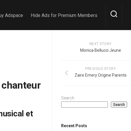
uy Adspace
Hide Ads for Premium Members
NEXT STORY
Monica Bellucci Jeune
PREVIOUS STORY
Zaire Emery Origine Parents
e chanteur
Search
Search
usical et
Recent Posts