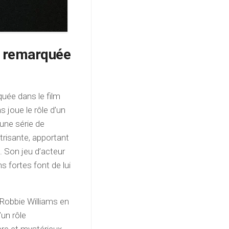
n remarquée
quée dans le film
s joue le rôle d’un
une série de
trisante, apportant
. Son jeu d’acteur
 fortes font de lui
 Robbie Williams en
’un rôle