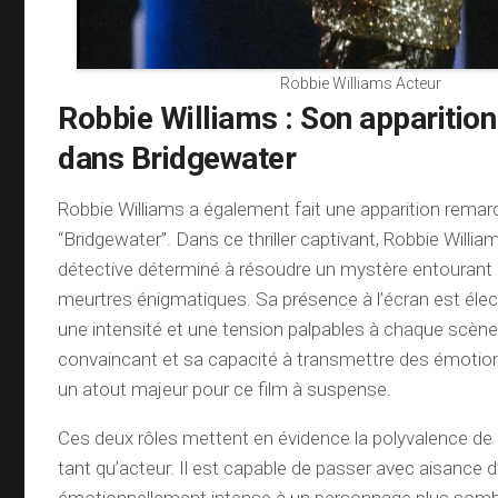
Robbie Williams Acteur
Robbie Williams : Son apparitio
dans Bridgewater
Robbie Williams a également fait une apparition remar
“Bridgewater”. Dans ce thriller captivant, Robbie William
détective déterminé à résoudre un mystère entourant 
meurtres énigmatiques. Sa présence à l’écran est élec
une intensité et une tension palpables à chaque scène
convaincant et sa capacité à transmettre des émotions
un atout majeur pour ce film à suspense.
Ces deux rôles mettent en évidence la polyvalence de
tant qu’acteur. Il est capable de passer avec aisance d