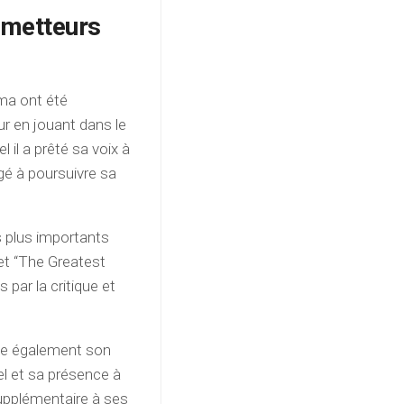
ometteurs
ma ont été
ur en jouant dans le
 il a prêté sa voix à
gé à poursuivre sa
es plus importants
et “The Greatest
ar la critique et
rte également son
el et sa présence à
supplémentaire à ses