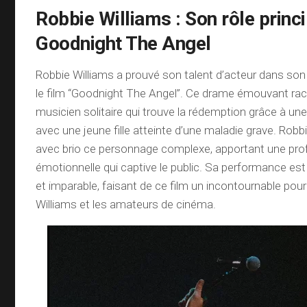
Robbie Williams : Son rôle princ
Goodnight The Angel
Robbie Williams a prouvé son talent d’acteur dans son 
le film “Goodnight The Angel”. Ce drame émouvant raco
musicien solitaire qui trouve la rédemption grâce à une
avec une jeune fille atteinte d’une maladie grave. Robb
avec brio ce personnage complexe, apportant une pr
émotionnelle qui captive le public. Sa performance est
et imparable, faisant de ce film un incontournable pou
Williams et les amateurs de cinéma.