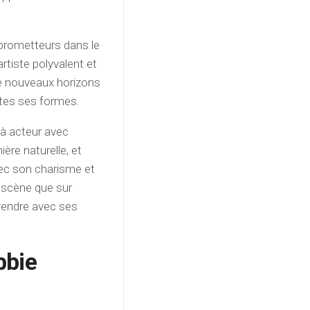
prometteurs dans le
rtiste polyvalent et
de nouveaux horizons
utes ses formes.
 à acteur avec
ère naturelle, et
ec son charisme et
r scène que sur
prendre avec ses
bbie