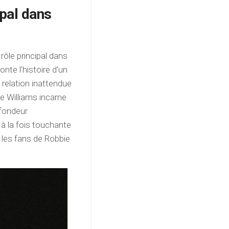
ipal dans
rôle principal dans
nte l’histoire d’un
 relation inattendue
ie Williams incarne
ofondeur
 à la fois touchante
r les fans de Robbie