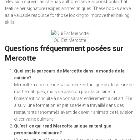
television screen, as she has authored several cookbooks that
feature her signature recipes and techniques. These books serve
as a valuable resource for those looking to improve their baking
skills.
Qui Est Mercotte
Questions fréquemment posées sur
Mercotte
Quel est le parcours de Mercotte dans le monde de la
cuisine?
Mercotte a commencé sa carrière en tant que professeure de
mathématiques, mais sa passion pour la cuisine l’a
finalement conduite à se consacrer entièrement à cet art. Elle
a suivi une formation en pâtisserie et a travaillé dans des
restaurants renommés avant de devenir animatrice télévision
et écrivaine culinaire.
Qu’est-ce qui rend Mercotte unique en tant que
personnalité culinaire?
Ce qui distingue Mercotte des autres personnalités culinaires,