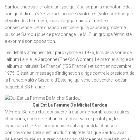
Sardou endosse le rôle d’un type qui, épuisé par la monotonie de
son quotidien, révèle ivre ses pensées violentes (voler une banque
et violer des femmes), mais n’agit jamais vraiment en
conséquence. Cette chanson est celle qui a causé le problème
puisque Sardou joue ce personnage. Le MLF, un groupe féministe,
a exprimé son opposition.
Les débats atteignent leur paroxysme en 1976, lors de la sortie de
l’album La Vieille Garçonne (The Old Woman). Le premier single de
l’album s’intitulait “Le France” (“SS France”) et sortit en novembre
1975. C’était un message d’indignation dirigé contre le président de
la France, Valéry Giscard d’Estaing, qui venait de vendre l’océan
paquebot SS France.
Qui Est La Femme De Michel Sardou
Même si Sardou était considéré, à cause de nombreuses autres
chansons, comme le chanteur conservateur prototype, les
syndicats et le Parti communiste ont applaudi la chanson
controversée. Cela s’est produit malgré le fait que Sardou avait
déjà sorti plusieurs autres chansons. Même après que l’album a