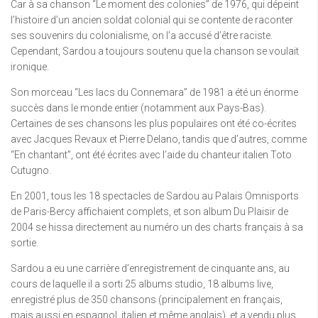
Car à sa chanson “Le moment des colonies” de 1976, qui dépeint
l’histoire d’un ancien soldat colonial qui se contente de raconter
ses souvenirs du colonialisme, on l’a accusé d’être raciste.
Cependant, Sardou a toujours soutenu que la chanson se voulait
ironique.
Son morceau “Les lacs du Connemara” de 1981 a été un énorme
succès dans le monde entier (notamment aux Pays-Bas).
Certaines de ses chansons les plus populaires ont été co-écrites
avec Jacques Revaux et Pierre Delano, tandis que d’autres, comme
“En chantant”, ont été écrites avec l’aide du chanteur italien Toto
Cutugno.
En 2001, tous les 18 spectacles de Sardou au Palais Omnisports
de Paris-Bercy affichaient complets, et son album Du Plaisir de
2004 se hissa directement au numéro un des charts français à sa
sortie.
Sardou a eu une carrière d’enregistrement de cinquante ans, au
cours de laquelle il a sorti 25 albums studio, 18 albums live,
enregistré plus de 350 chansons (principalement en français,
mais aussi en espagnol, italien et même anglais), et a vendu plus