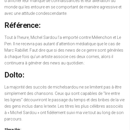
d’afficher leur manque de connaissances et leur aliénation du
monde qui les entoure en se comportant de manière agressive et
avec une attitude condescendante.
Référence:
Tout à l’heure, Michel Sardou l’a emporté contre Mélenchon et Le
Pen. Il ne recevra pas autant d’attention médiatique que le cas de
Marc Rabillet. Faut dire que si des news de ce genre sont générées
à chaque fois qu’un artiste associe ces deux cornes, alors il
continuera à générer des news au quotidien.:
Dolto:
La majorité des succès de michelsardou ne se limitent pas à être
simplement des chansons. Ceux qui sont capables de “lire entre
les lignes” découvriront le passage du temps et des bribes de la vie
des gens inclus dans le texte. Les titres les plus célèbres associés
à « Michel Sardou » ont fidèlement suivi ma vie tout au long de son
parcours.
Share this: