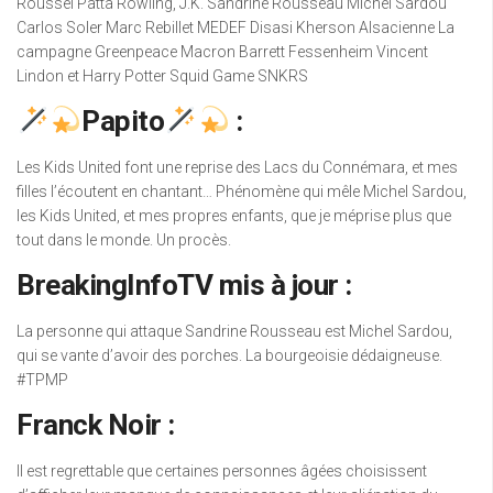
Roussel Patta Rowling, J.K. Sandrine Rousseau Michel Sardou
Carlos Soler Marc Rebillet MEDEF Disasi Kherson Alsacienne La
campagne Greenpeace Macron Barrett Fessenheim Vincent
Lindon et Harry Potter Squid Game SNKRS
Papito
:
Les Kids United font une reprise des Lacs du Connémara, et mes
filles l’écoutent en chantant… Phénomène qui mêle Michel Sardou,
les Kids United, et mes propres enfants, que je méprise plus que
tout dans le monde. Un procès.
BreakingInfoTV mis à jour :
La personne qui attaque Sandrine Rousseau est Michel Sardou,
qui se vante d’avoir des porches. La bourgeoisie dédaigneuse.
#TPMP
Franck Noir :
Il est regrettable que certaines personnes âgées choisissent