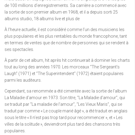
de 100 millions d’enregistrements. Sa carrière a commencé avec
la sortie de son premier album en 1968, et il a depuis sorti 25
albums studio, 18 albums live et plus de
À l’heure actuelle, il est considéré comme l’un des musiciens les
plus populaires et les plus rentables du monde francophone, tant
en termes de ventes que de nombre de personnes qui se rendent à
ses spectacles.
À partir de cet album, hit après hit continuerait à dominer les charts
tout au long des années 1970. Les morceaux “The Sergeant’s
Laugh” (1971) et “The Superintendent” (1972) étaient populaires
parmi les auditeurs.
Cependant, sa renommée a été cimentée avec la sortie de l’album
La Maladie d’amour en 1973. Son titre, “La Maladie d’amour”, qui
se traduit par “La maladie de l’amour”, “Les Vieux Maris”, qui se
traduit par comme « Le couple marié âgé », a été traduit en anglais
sous le titre « Il n’est pas trop tard pour recommencer », et « Les
villes de la solitude », deviendront plus tard des chansons très
populaires.