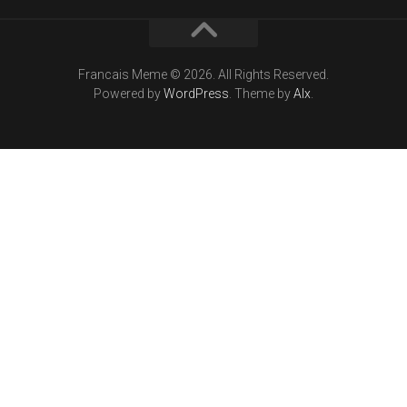
Francais Meme © 2026. All Rights Reserved.
Powered by
WordPress
. Theme by
Alx
.