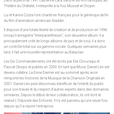
Dans la pièce de 1991 Catherine Lara Sand et les Romantiques au
Théâtre du Châtelet, il interprète à la fois Musset et Chopin.
Lui et Karine Costa l’ont chanté en français pour le générique de fin
du film d’animation américain Aladdin.
Il dispose d’une totale liberté de création et de production en 1996
lorsqu’il enregistre “Interparenthèses”, son deuxième album. Il a
principalement créé de longs albums de jazz et de soul, il a donc
un contrôle total sur sa gamme vocale. Quelques semaines plus
tard, il fait une nouvelle représentation au Bataclan.
Les Dix Commandements ont été écrits par Elie Chouraqui et
Pascal Obispo et publiés en 2000. En tant que Mose, Daniel Lévi est
devenu célèbre. La Envie Daimer est au sommet après avoir
remporté les Victoires de la Musique de la Chanson Originale en
2001. Daniel Lévi peut désormais bénéficier de l’intérêt du public
pour son travail et du respect d’autres experts dans des domaines
similaires. Depuis le début de leur collaboration, ils ont écrit et
réalisé L’Odyssée des Enfoirés. Il n’y est parvenu qu’une seule fois
depuis qu’il a rejoint l’entreprise.