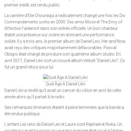
premier inédit, est rendu public.
La carrière d’Elie Chouraqui a radicalement changé une fois les Dix
Commandements sortis en 2000. Ses amis Mose et The Envy of
Affection l’aideront dans son entrée officielle. Un bon chanteur
établit une présence sur scène en donnant une performance
solide. Il y a trois ans, le premier album de Daniel Levi, Her and Now,
avait reçu des critiques majoritairement défavorables. Pascal
Obispo était chargé de produire son quatrième album studio. En
avril 2017, Daniel Lévi sort un nouvel album intitulé “Daniel Lévi”. Ce
fut un grand retour pour lui.
Quel Âge A Daniel Lévi
Daniel Lévi a révélé qu’il avait un cancer du côlon en avril de cette
année alors qu’il parlait à la radio.
Ses remarques liminaires étaient à peine terminées que la bande a
été rendue publique.
L’enfant Les rens de Daniel Levi et Laure sont Rephael et Rivka. Un
couple qui avait toujours cru que leur mariage était voué à l’échec