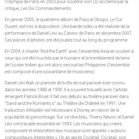
l’Olympia de Paris en 2003 pour soutenir son CD acclamé par la
critique, Les Dix Commandements.
En janvier 2005, le quatrième album de Pascal Obispo, Le Cur
Ouvert, est mis à disposition. Une bande vidéo a été réalisée de la
performance de Daniel Lévi au Casino de Paris en décembre 2007.
Ces pièces d’artistes ont été jouées tout au long du programme.
En 2004, il chante “And the Earth” avec l’ensemble Asia en soutien à
ceux qui ont été touchés par le tsunami et le tremblement de terre
de l’océan Indien qui ont alors secoué les Philippines (l’ensemble
est composé d’une soixantaine de musiciens).
Daniel Lévi était un pianiste de boîte de nuit parisien bien connu
dans les années 1980 et 1990. Il a souvent travaillé avec l’artiste
émergent Patrick Bruel. Il fait ses débuts au théâtre parisien dans
“Sand and the Romantics” au Théâtre de Châtelet en 1991. Une
traduction d’Aladdin est nécessaire à Disney en raison de la
popularité du personnage. Sur ce rêve bleu, Thierry Neuvic et Daniel
Lévi ont travaillé ensemble en 1993. Les musiciens qui créent,
composent et interprètent leur musique sont appelés « auteurs-
compositeurs-interprètes ». Un an après Cocktail, Cocktail, son