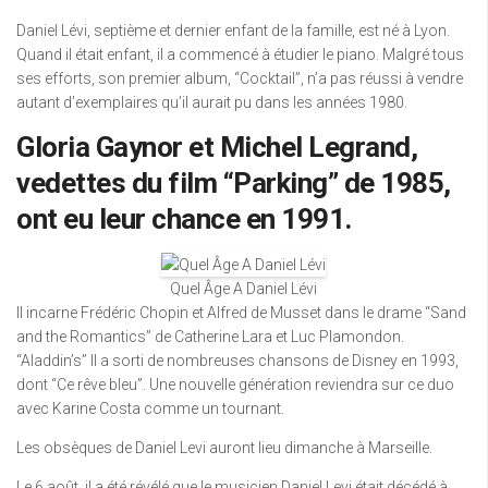
Daniel Lévi, septième et dernier enfant de la famille, est né à Lyon.
Quand il était enfant, il a commencé à étudier le piano. Malgré tous
ses efforts, son premier album, “Cocktail”, n’a pas réussi à vendre
autant d’exemplaires qu’il aurait pu dans les années 1980.
Gloria Gaynor et Michel Legrand,
vedettes du film “Parking” de 1985,
ont eu leur chance en 1991.
Quel Âge A Daniel Lévi
Il incarne Frédéric Chopin et Alfred de Musset dans le drame “Sand
and the Romantics” de Catherine Lara et Luc Plamondon.
“Aladdin’s” Il a sorti de nombreuses chansons de Disney en 1993,
dont “Ce rêve bleu”. Une nouvelle génération reviendra sur ce duo
avec Karine Costa comme un tournant.
Les obsèques de Daniel Levi auront lieu dimanche à Marseille.
Le 6 août, il a été révélé que le musicien Daniel Levi était décédé à