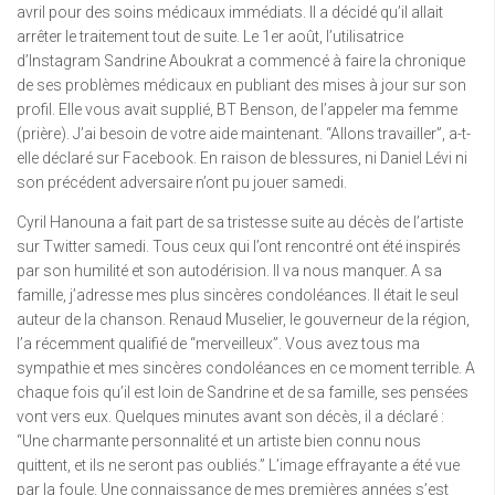
avril pour des soins médicaux immédiats. Il a décidé qu’il allait
arrêter le traitement tout de suite. Le 1er août, l’utilisatrice
d’Instagram Sandrine Aboukrat a commencé à faire la chronique
de ses problèmes médicaux en publiant des mises à jour sur son
profil. Elle vous avait supplié, BT Benson, de l’appeler ma femme
(prière). J’ai besoin de votre aide maintenant. “Allons travailler”, a-t-
elle déclaré sur Facebook. En raison de blessures, ni Daniel Lévi ni
son précédent adversaire n’ont pu jouer samedi.
Cyril Hanouna a fait part de sa tristesse suite au décès de l’artiste
sur Twitter samedi. Tous ceux qui l’ont rencontré ont été inspirés
par son humilité et son autodérision. Il va nous manquer. A sa
famille, j’adresse mes plus sincères condoléances. Il était le seul
auteur de la chanson. Renaud Muselier, le gouverneur de la région,
l’a récemment qualifié de “merveilleux”. Vous avez tous ma
sympathie et mes sincères condoléances en ce moment terrible. A
chaque fois qu’il est loin de Sandrine et de sa famille, ses pensées
vont vers eux. Quelques minutes avant son décès, il a déclaré :
“Une charmante personnalité et un artiste bien connu nous
quittent, et ils ne seront pas oubliés.” L’image effrayante a été vue
par la foule. Une connaissance de mes premières années s’est