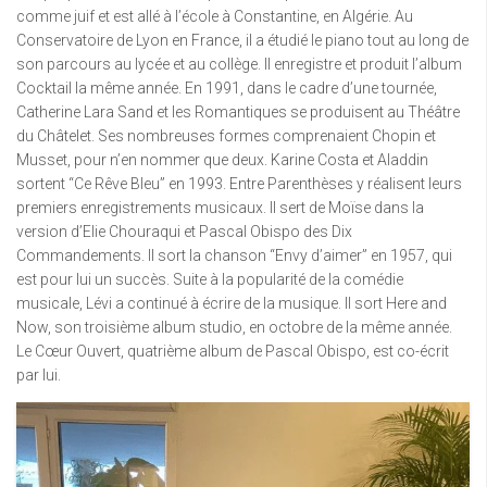
comme juif et est allé à l’école à Constantine, en Algérie. Au
Conservatoire de Lyon en France, il a étudié le piano tout au long de
son parcours au lycée et au collège. Il enregistre et produit l’album
Cocktail la même année. En 1991, dans le cadre d’une tournée,
Catherine Lara Sand et les Romantiques se produisent au Théâtre
du Châtelet. Ses nombreuses formes comprenaient Chopin et
Musset, pour n’en nommer que deux. Karine Costa et Aladdin
sortent “Ce Rêve Bleu” en 1993. Entre Parenthèses y réalisent leurs
premiers enregistrements musicaux. Il sert de Moïse dans la
version d’Elie Chouraqui et Pascal Obispo des Dix
Commandements. Il sort la chanson “Envy d’aimer” en 1957, qui
est pour lui un succès. Suite à la popularité de la comédie
musicale, Lévi a continué à écrire de la musique. Il sort Here and
Now, son troisième album studio, en octobre de la même année.
Le Cœur Ouvert, quatrième album de Pascal Obispo, est co-écrit
par lui.