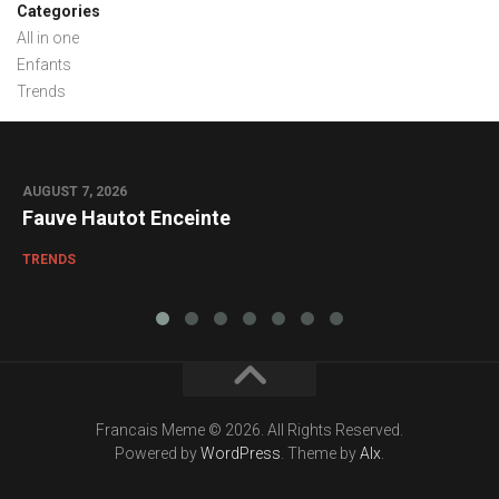
Categories
All in one
Enfants
Trends
AUGUST 7, 2026
0
Fauve Hautot Enceinte
TRENDS
Francais Meme © 2026. All Rights Reserved.
Powered by
WordPress
. Theme by
Alx
.