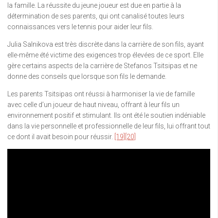
la famille. La réussite du jeune joueur est due en partie à la
détermination de ses parents, qui ont canalisé toutes leurs
connaissances vers le tennis pour aider leur fils.
Julia Salnikova est très discrète dans la carrière de son fils, ayant
elle-même été victime des exigences trop élevées de ce sport. Elle
gère certains aspects de la carrière de Stefanos Tsitsipas et ne
donne des conseils que lorsque son fils le demande.
Les parents Tsitsipas ont réussi à harmoniser la vie de famille
avec celle d’un joueur de haut niveau, offrant à leur fils un
environnement positif et stimulant. Ils ont été le soutien indéniable
dans la vie personnelle et professionnelle de leur fils, lui offrant tout
ce dont il avait besoin pour réussir.
[19]
[20]