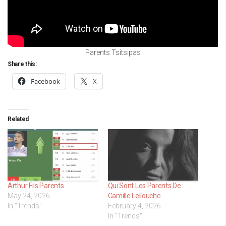
Parents Tsitsipas
Share this:
Facebook
X
Related
Arthur Fils Parents
Qui Sont Les Parents De
May 24, 2026
Camille Lellouche
In "Trends"
February 4, 2026
In "Trends"