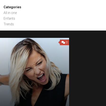
Categories
All in one
Enfants
Trends
0