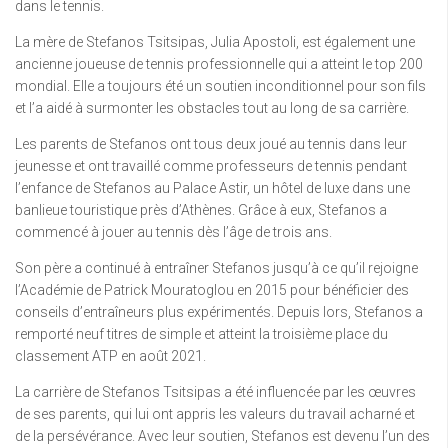
dans le tennis.
La mère de Stefanos Tsitsipas, Julia Apostoli, est également une
ancienne joueuse de tennis professionnelle qui a atteint le top 200
mondial. Elle a toujours été un soutien inconditionnel pour son fils
et l’a aidé à surmonter les obstacles tout au long de sa carrière.
Les parents de Stefanos ont tous deux joué au tennis dans leur
jeunesse et ont travaillé comme professeurs de tennis pendant
l’enfance de Stefanos au Palace Astir, un hôtel de luxe dans une
banlieue touristique près d’Athènes. Grâce à eux, Stefanos a
commencé à jouer au tennis dès l’âge de trois ans.
Son père a continué à entraîner Stefanos jusqu’à ce qu’il rejoigne
l’Académie de Patrick Mouratoglou en 2015 pour bénéficier des
conseils d’entraîneurs plus expérimentés. Depuis lors, Stefanos a
remporté neuf titres de simple et atteint la troisième place du
classement ATP en août 2021.
La carrière de Stefanos Tsitsipas a été influencée par les œuvres
de ses parents, qui lui ont appris les valeurs du travail acharné et
de la persévérance. Avec leur soutien, Stefanos est devenu l’un des