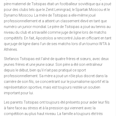
père maternel de Tsitsipas était un footballeur soviétique qui a joué
pour des clubs tels que le Zenit Leningrad, le Spartak Moscou et le
Dynamo Moscou. La mère de Tsitsipas a elle-même joué
professionnellement et a atteint un classement élevé en tant que
numéro un junior mondial. Le père de Tsitsipas a joué au tennis au
niveau du club et a travaillé comme juge de ligne lors de matchs
compétitifs. En fait, Apostolos a rencontré Julia en officiant en tant
que juge de ligne dans l’un de ses matchs lors d’un tournoi WTA à
Athènes.
Stefanos Tsitsipas est l’aîné de quatre frères et sœurs, avec deux
jeunes frères et une jeune sœur. Son père a été son entraîneur
depuis le début, bien qu’il n’ait pas pratiqué ce sport
professionnellement. Sa mère a joué un rôle plus discret dans la
carrière de son fils, se concentrant sur le journalisme sportif et la
représentation sportive, mais est toujours restée un soutien
important pour lui.
Les parents Tsitsipas ont toujours été présents pour aider leur fils
à faire face au stress et à la pression qui viennent avec la
compétition au plus haut niveau. La famille a toujours été très