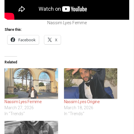
Nassim Lyes Femme
Share this:
Facebook
X
Related
Nassim Lyes Femme
Nassim Lyes Origine
March 27, 2026
March 18, 2026
In "Trends"
In "Trends"