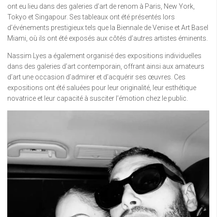
ont eu lieu dans des galeries d’art de renom à Paris, New York,
Tokyo et Singapour. Ses tableaux ont été présentés lors
d’événements prestigieux tels que la Biennale de Venise et Art Basel
Miami, où ils ont été exposés aux côtés d’autres artistes éminents.
Nassim Lyes a également organisé des expositions individuelles
dans des galeries d’art contemporain, offrant ainsi aux amateurs
d’art une occasion d’admirer et d’acquérir ses œuvres. Ces
expositions ont été saluées pour leur originalité, leur esthétique
novatrice et leur capacité à susciter l’émotion chez le public.