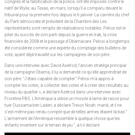
Congrès et la falsification de la police, ont été imposés contre le
natif de Wylie, au Texas, en mars, lorsqu’il a comparu devant le
tribunal pour la première fois depuis le 6 janvier. La carrière du chef
du Parti démocrate et président de la Chambre des Les
représentants sont remplis de réalisations notables. Pelosi est le
pilier du succès de son parti depuis la guerre en Irak, la crise
financière de 2008 et le passage d’Obamacare. Pelosi a longtemps
été considérée comme une experte du comptage des bulletins de
vote, ayant déjà travaillé sur les campagnes de son père.
Dans une interview avec David Axelrod, l’ancien stratège principal
de la campagne Obama, il lui a demandé ce qu’elle apprendrait de
son père. “J’étais capable de compter.” Pelosi m’a appris à
compter les votes, à collecter des votes et à créer des résultats au
niveau du quartier », a déclaré Azelrod dans une interview avec
Frontline PBS. L’Amérique a utilisé un missile à lame de rasoir pour
tuer Oussama ben Laden, a déclaré Trevor Noah. mardi, et il ne
s’est même pas rendu compte que de telles armes étaient là-bas.”
L’armement de l’Amérique ressemble à quelque chose que les
enfants inventent sur le terrain de jeu “, a-t-il déclaré.