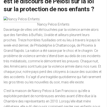
est le discours de Pelosi sur la loi
sur la protection de nos enfants ?
Nancy Pelosi Enfants
Davantage de villes ont été touchées par la violence armée alors
que des familles à Buffalo, Uvalde et ailleurs pleurent leurs
proches. Treize horribles fusillades ont eu lieu à travers le pays le
week-end dernier, de Philadelphie à Chattanooga, de Phoenix à
Grand Rapids. La nation a été saisie par le choc et le chagrin. Ce
problème de violence armée s’étend bien au-delà de ces incidents
très médiatisés, comme le démontrent les preuves. Chaque nuit,
des Américains sont tués par la violence armée dans nos rues. Et
chaque jour, notre pays perd des citoyens à cause des suicides et
des accidents. Il s’agit d’une tragédie quotidienne qui fait rarement
les gros titres ou les nouvelles du soir, mais elle existe.
C’est la maison de Nancy Pelosi à San Francisco qu’elle a
exploitée pendant de nombreuses années avant d’être élue à la
Chambre des représentants en 2010. Lorsqu’elle était mère
célibataire, elle a dû découvrir comment garder ses enfants sous