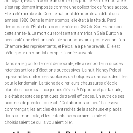
Au départ, Pelosi a donné de son temps pour le Parti démocrate et
s’est rapidement imposée comme une collectrice de fonds adepte.
Elle a été membre du Comité national démocrate au début des
années 1980. Dans le même temps, elle était à la tête du Parti
démocrate de l’État et du comité hôte du DNC de San Francisco
cette année-là. La mort du représentant américain Sala Burton a
nécessité une élection spéciale pour pourvoir le poste vacant à la
Chambre des représentants, et Pelosi a à peine prévalu. Elle est
réélue pour un mandat complet l’année suivante.
Dans sa région fortement démocrate, elle a remporté un succès
retentissant lors d’élections successives. La nuit, Nancy Pelosi
repassait les uniformes scolaires catholiques à carreaux des filles
pour le lendemain. La tâche de cirer leurs chaussures d’école
blanches incombait aux jeunes élèves. À l’époque et par la suite,
elle était adepte des pratiques de travail efficaces. Un autre de ses
axiomes de prédilection était : “Collaborons un peu.” La lessive
commençait, les articles étaient retirés de la sécheuse et placés
dans un monticule, et les enfants parcouraient la pile et
choisissaient ce qu’ils voulaient plier.