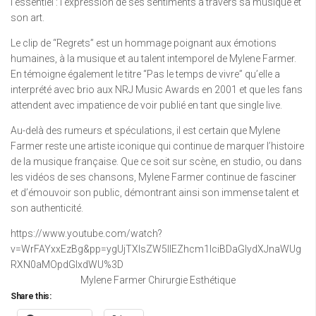
l’essentiel : l’expression de ses sentiments à travers sa musique et
son art.
Le clip de “Regrets” est un hommage poignant aux émotions
humaines, à la musique et au talent intemporel de Mylene Farmer.
En témoigne également le titre “Pas le temps de vivre” qu’elle a
interprété avec brio aux NRJ Music Awards en 2001 et que les fans
attendent avec impatience de voir publié en tant que single live.
Au-delà des rumeurs et spéculations, il est certain que Mylene
Farmer reste une artiste iconique qui continue de marquer l’histoire
de la musique française. Que ce soit sur scène, en studio, ou dans
les vidéos de ses chansons, Mylene Farmer continue de fasciner
et d’émouvoir son public, démontrant ainsi son immense talent et
son authenticité.
https://www.youtube.com/watch?
v=WrFAYxxEzBg&pp=ygUjTXlsZW5lIEZhcm1lciBDaGlydXJnaWUg
RXN0aMOpdGlxdWU%3D
Mylene Farmer Chirurgie Esthétique
Share this: