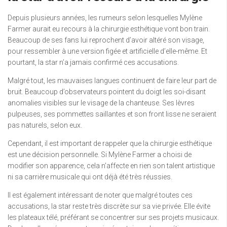
Depuis plusieurs années, les rumeurs selon lesquelles Mylène
Farmer aurait eu recours à la chirurgie esthétique vont bon train.
Beaucoup de ses fans lui reprochent d’avoir altéré son visage,
pour ressembler à une version figée et artificielle d’elle-même. Et
pourtant, la star n’a jamais confirmé ces accusations.
Malgré tout, les mauvaises langues continuent de faire leur part de
bruit. Beaucoup d’observateurs pointent du doigt les soi-disant
anomalies visibles sur le visage de la chanteuse. Ses lèvres
pulpeuses, ses pommettes saillantes et son front lisse ne seraient
pas naturels, selon eux.
Cependant, il est important de rappeler que la chirurgie esthétique
est une décision personnelle. Si Mylène Farmer a choisi de
modifier son apparence, cela n’affecte en rien son talent artistique
ni sa carrière musicale qui ont déjà été très réussies.
Il est également intéressant de noter que malgré toutes ces
accusations, la star reste très discrète sur sa vie privée. Elle évite
les plateaux télé, préférant se concentrer sur ses projets musicaux.