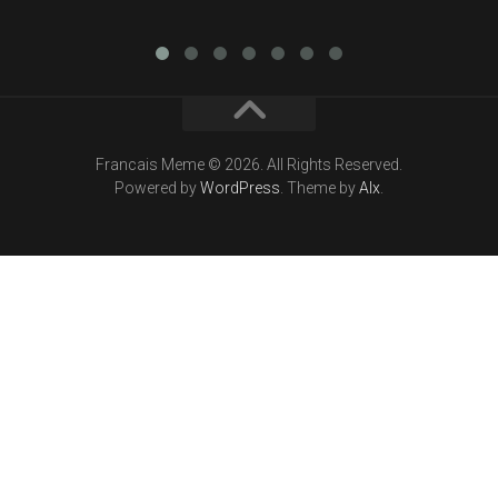
Francais Meme © 2026. All Rights Reserved.
Powered by
WordPress
. Theme by
Alx
.