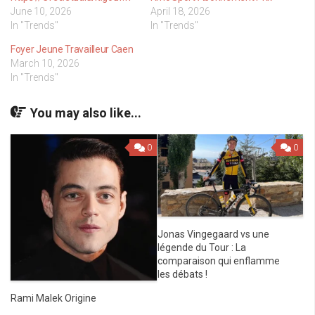
June 10, 2026
April 18, 2026
In "Trends"
In "Trends"
Foyer Jeune Travailleur Caen
March 10, 2026
In "Trends"
You may also like...
0
0
Jonas Vingegaard vs une
légende du Tour : La
comparaison qui enflamme
les débats !
Rami Malek Origine