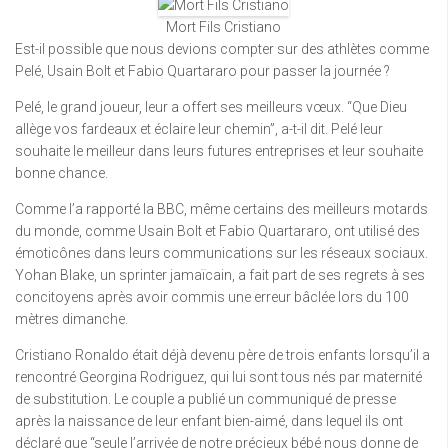
Mort Fils Cristiano
Est-il possible que nous devions compter sur des athlètes comme
Pelé, Usain Bolt et Fabio Quartararo pour passer la journée ?
Pelé, le grand joueur, leur a offert ses meilleurs vœux. “Que Dieu
allège vos fardeaux et éclaire leur chemin”, a-t-il dit. Pelé leur
souhaite le meilleur dans leurs futures entreprises et leur souhaite
bonne chance.
Comme l’a rapporté la BBC, même certains des meilleurs motards
du monde, comme Usain Bolt et Fabio Quartararo, ont utilisé des
émoticônes dans leurs communications sur les réseaux sociaux.
Yohan Blake, un sprinter jamaïcain, a fait part de ses regrets à ses
concitoyens après avoir commis une erreur bâclée lors du 100
mètres dimanche.
Cristiano Ronaldo était déjà devenu père de trois enfants lorsqu’il a
rencontré Georgina Rodriguez, qui lui sont tous nés par maternité
de substitution. Le couple a publié un communiqué de presse
après la naissance de leur enfant bien-aimé, dans lequel ils ont
déclaré que “seule l’arrivée de notre précieux bébé nous donne de