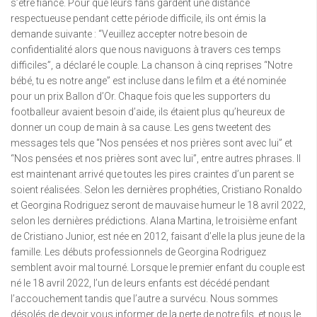
s’être fiancé. Pour que leurs fans gardent une distance
respectueuse pendant cette période difficile, ils ont émis la
demande suivante : “Veuillez accepter notre besoin de
confidentialité alors que nous naviguons à travers ces temps
difficiles”, a déclaré le couple. La chanson à cinq reprises “Notre
bébé, tu es notre ange” est incluse dans le film et a été nominée
pour un prix Ballon d’Or. Chaque fois que les supporters du
footballeur avaient besoin d’aide, ils étaient plus qu’heureux de
donner un coup de main à sa cause. Les gens tweetent des
messages tels que “Nos pensées et nos prières sont avec lui” et
“Nos pensées et nos prières sont avec lui”, entre autres phrases. Il
est maintenant arrivé que toutes les pires craintes d’un parent se
soient réalisées. Selon les dernières prophéties, Cristiano Ronaldo
et Georgina Rodriguez seront de mauvaise humeur le 18 avril 2022,
selon les dernières prédictions. Alana Martina, le troisième enfant
de Cristiano Junior, est née en 2012, faisant d’elle la plus jeune de la
famille. Les débuts professionnels de Georgina Rodriguez
semblent avoir mal tourné. Lorsque le premier enfant du couple est
né le 18 avril 2022, l’un de leurs enfants est décédé pendant
l’accouchement tandis que l’autre a survécu. Nous sommes
désolés de devoir vous informer de la perte de notre fils, et nous le