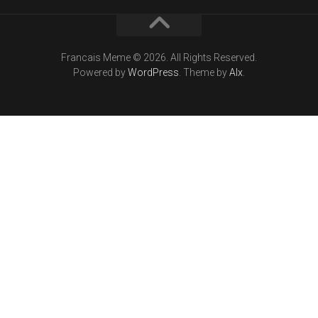
Francais Meme © 2026. All Rights Reserved.
Powered by
WordPress
. Theme by
Alx
.