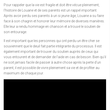
Pour rappeler que la vie est fragile et doit être vécue pleinement,
l’histoire de Louane et de ses parents est un rappel important.
Après avoir perdu ses parents à un si jeune âge, Louane a su faire
face à son chagrin et honorer leur mémoire de diverses manières.
Elle leur a rendu hommage en chanson et a trouvé le soutien de
son entourage.
Il est important que les personnes qui ont perdu un être cher se
souviennent que le deuil fait partie intégrante du processus. Il est
également important de trouver du soutien auprès de ceux qui
vous entourent et de demander de l’aide en cas de besoin. Bien qu’il
ne soit jamais facile de passer à autre chose après la perte d’un
parent, il est possible de vivre pleinement sa vie et de profiter au
maximum de chaque jour.