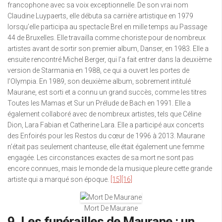
francophone avec sa voix exceptionnelle. De son vrai nom
Claudine Luypaerts, elle débuta sa carrière artistique en 1979
lorsqu’elle participa au spectacle Brel en mille temps au Passage
44 de Bruxelles. Elle travailla comme choriste pour de nombreux
artistes avant de sortir son premier album, Danser, en 1983. Elle a
ensuite rencontré Michel Berger, qui l’a fait entrer dans la deuxième
version de Starmania en 1988, ce qui a ouvert les portes de
l’Olympia. En 1989, son deuxième album, sobrement intitulé
Maurane, est sorti et a connu un grand succès, comme les titres
Toutes les Mamas et Sur un Prélude de Bach en 1991. Elle a
également collaboré avec de nombreux artistes, tels que Céline
Dion, Lara Fabian et Catherine Lara. Elle a participé aux concerts
des Enfoirés pour les Restos du cœur de 1996 à 2013. Maurane
n’était pas seulement chanteuse, elle était également une femme
engagée. Les circonstances exactes de sa mort ne sont pas
encore connues, mais le monde de la musique pleure cette grande
artiste qui a marqué son époque.
[15]
[16]
Mort De Maurane
9. Les funérailles de Maurane : un