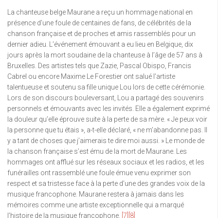
La chanteuse belge Maurane a reçu un hommage national en
présence d’une foule de centaines de fans, de célébrités de la
chanson française et de proches et amis rassemblés pour un
dernier adieu. L’événement émouvant a eu lieu en Belgique, dix
jours après la mort soudaine de la chanteuse à l’âge de 57 ans à
Bruxelles. Des artistes tels que Zazie, Pascal Obispo, Francis
Cabrel ou encore Maxime Le Forestier ont salué l’artiste
talentueuse et soutenu sa fille unique Lou lors de cette cérémonie.
Lors de son discours bouleversant, Lou a partagé des souvenirs
personnels et émouvants avec les invités. Elle a également exprimé
la douleur qu’elle éprouve suite à la perte de sa mère. « Je peux voir
la personne que tu étais », a-t-elle déclaré, « ne m’abandonne pas. Il
y a tant de choses que j’aimerais te dire moi aussi. » Le monde de
la chanson française s’est ému de la mort de Maurane. Les
hommages ont afflué sur les réseaux sociaux et les radios, et les
funérailles ont rassemblé une foule émue venu exprimer son
respect et sa tristesse face à la perte d’une des grandes voix de la
musique francophone. Maurane restera à jamais dans les
mémoires comme une artiste exceptionnelle qui a marqué
l’histoire de la musique francophone.
[7]
[8]