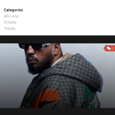
Categories
All in one
Enfants
Trends
0