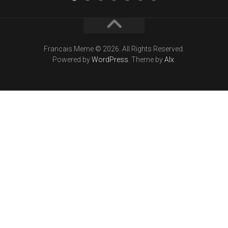
Francais Meme © 2026. All Rights Reserved.
Powered by
WordPress
. Theme by
Alx
.