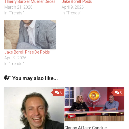
Thierry Barbier Mueller Deces
Jake Borelli Poids
March 21, 2026
April 9, 2026
In "Trends"
In "Trends"
Jake Borelli Prise De Poids
April 9, 2026
In "Trends"
You may also like...
0
0
Glorian Affaire Conclue