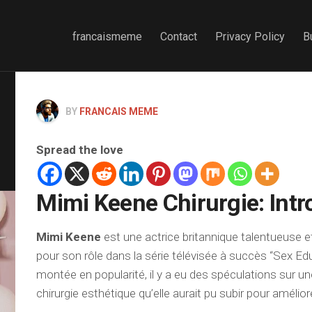
francaismeme
Contact
Privacy Policy
B
BY
FRANCAIS MEME
Spread the love
Mimi Keene Chirurgie: Intr
Mimi Keene
est une actrice britannique talentueuse e
pour son rôle dans la série télévisée à succès “Sex Ed
montée en popularité, il y a eu des spéculations sur un
chirurgie esthétique qu’elle aurait pu subir pour améli