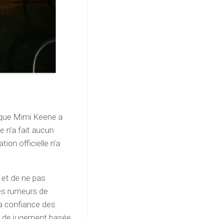
t que Mimi Keene a
e n’a fait aucun
on officielle n’a
s et de ne pas
Les rumeurs de
 la confiance des
re de jugement basée