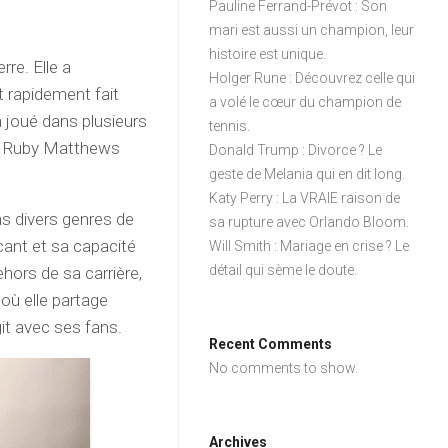
Pauline Ferrand-Prévot : Son
mari est aussi un champion, leur
histoire est unique.
re. Elle a
Holger Rune : Découvrez celle qui
t rapidement fait
a volé le cœur du champion de
a joué dans plusieurs
tennis.
 de Ruby Matthews
Donald Trump : Divorce ? Le
geste de Melania qui en dit long.
Katy Perry : La VRAIE raison de
ns divers genres de
sa rupture avec Orlando Bloom.
cant et sa capacité
Will Smith : Mariage en crise ? Le
détail qui sème le doute.
ors de sa carrière,
 où elle partage
it avec ses fans.
Recent Comments
No comments to show.
Archives