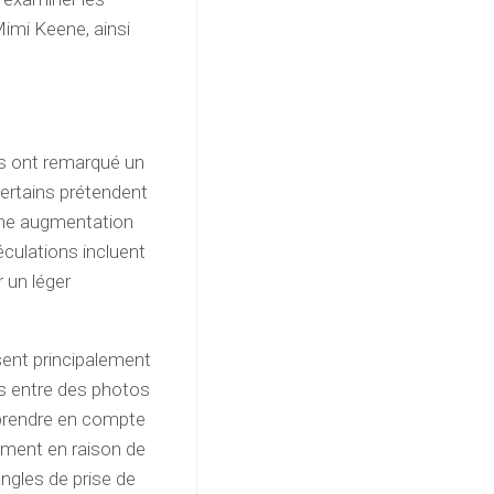
Mimi Keene, ainsi
fs ont remarqué un
ertains prétendent
 une augmentation
éculations incluent
r un léger
sent principalement
s entre des photos
 prendre en compte
ement en raison de
 angles de prise de