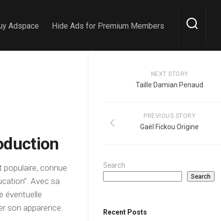
uy Adspace
Hide Ads for Premium Members
NEXT STORY
Taille Damian Penaud
PREVIOUS STORY
Gaël Fickou Origine
oduction
Search
t populaire, connue
Search
ucation”. Avec sa
e éventuelle
orer son apparence.
Recent Posts