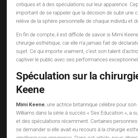
critiques et à des spéculations sur leur apparence. Cep
important de se rappeler que la décision de subir une c
relève de la sphère personnelle de chaque individu et d
En fin de compte, il est difficile de savoir si Mimi Kee
chirurgie esthétique, car elle n’a jamais fait de déclara
sujet. Ce qui importe vraiment, c’est son talent d’actri
captiver le public avec ses performances exceptionnel
Spéculation sur la chirurg
Keene
Mimi Keene
, une actrice britannique célèbre pour son
Williams dans la série à succès « Sex Education », a 
et des spéculations récemment. Certaines personn
se demander si elle avait eu recours à la chirurgie est
améliorer son apparence. Dans cet article, nous allon