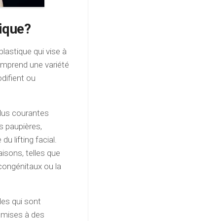
tique?
plastique qui vise à
omprend une variété
odifient ou
plus courantes
es paupières,
u lifting facial.
isons, telles que
 congénitaux ou la
lles qui sont
umises à des