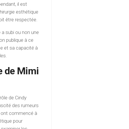
endant, il est
hirurgie esthétique
oit être respectée.
ne a subi ou non une
tion publique à ce
ce et sa capacité à
les.
ie de Mimi
 rôle de Cindy
suscité des rumeurs
es ont commencé à
hétique pour
s examiner les