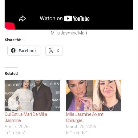
Milla Jasmine Mari
Share this:
Facebook
X
Related
Qui Est Le Mari De Milla
Milla Jasmine Avant
Jasmine
Chirurgie
April 7, 2026
March 25, 2026
In "Trends"
In "Trends"