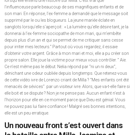
lorsqu’elle entend une histoire sur Milla. C’est vrai que
l’influenceuse parle beaucoup de ses magnifiques enfants et de
son mari. En réponse, l’ex-femme a demandé que le message soit
supprimé par le ou les blogueurs. La jeune mariée éclate en
sanglots lorsqu’elle s’aperçoit : « La lumière qu’elle désire tant, je la
donnerai à l’ex-femme sociopathe de mon mari, qui m’embête
depuis plus d’un an et qui se permet de me critiquer sans cesse
pour irriter mes lecteurs.” Partout où vous regardez, il essaie
d’obtenir votre argent. Grâce à mon mari et moi, elle a pu créer son
propre salon. Elle joue la victime pour mieux vous contrôler. ” Aïe.
Ce n’est même pas le début. Nelia répond par “ni un ni deux”,
dénichant une odeur oubliée depuis longtemps. Que retenez-vous
de cette vidéo ivre de Lorenzo criant de Milla ? “Mes enfants ont été
menacés de sévices”. par un visiteur ivre. Alors, que va-t-elle faire si
elle boit et se dispute ? Non je ne pense pas. Aucun enfant n’est à
l’horizon pour elle en ce moment parce que Dieu est génial. Vous
ne pouvez pas lui faire confiance ! Malgré ses bonnes intentions,
elle est un peu erratique.
Un nouveau front s’est ouvert dans