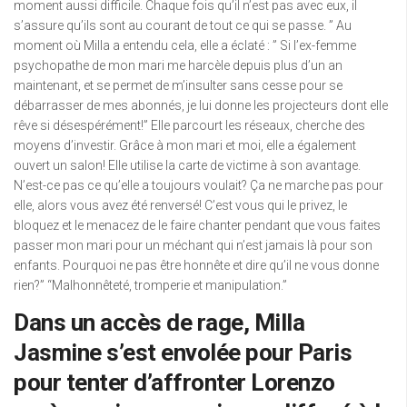
moment aussi difficile. Chaque fois qu’il n’est pas avec eux, il
s’assure qu’ils sont au courant de tout ce qui se passe. ” Au
moment où Milla a entendu cela, elle a éclaté : ” Si l’ex-femme
psychopathe de mon mari me harcèle depuis plus d’un an
maintenant, et se permet de m’insulter sans cesse pour se
débarrasser de mes abonnés, je lui donne les projecteurs dont elle
rêve si désespérément!” Elle parcourt les réseaux, cherche des
moyens d’investir. Grâce à mon mari et moi, elle a également
ouvert un salon! Elle utilise la carte de victime à son avantage.
N’est-ce pas ce qu’elle a toujours voulait? Ça ne marche pas pour
elle, alors vous avez été renversé! C’est vous qui le privez, le
bloquez et le menacez de le faire chanter pendant que vous faites
passer mon mari pour un méchant qui n’est jamais là pour son
enfants. Pourquoi ne pas être honnête et dire qu’il ne vous donne
rien?” “Malhonnêteté, tromperie et manipulation.”
Dans un accès de rage, Milla
Jasmine s’est envolée pour Paris
pour tenter d’affronter Lorenzo