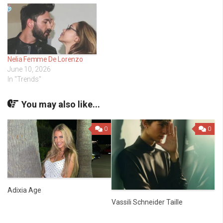
Nelia Femme De Lorenzo
June 10, 2026
In "Trends"
You may also like...
0
0
Adixia Age
Vassili Schneider Taille