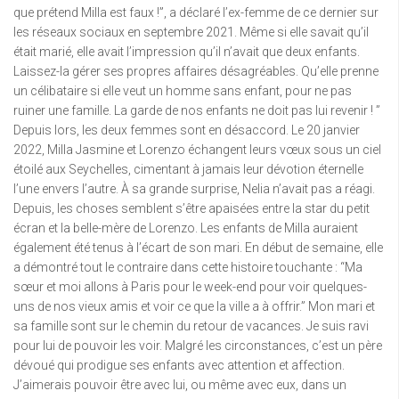
que prétend Milla est faux !”, a déclaré l’ex-femme de ce dernier sur
les réseaux sociaux en septembre 2021. Même si elle savait qu’il
était marié, elle avait l’impression qu’il n’avait que deux enfants.
Laissez-la gérer ses propres affaires désagréables. Qu’elle prenne
un célibataire si elle veut un homme sans enfant, pour ne pas
ruiner une famille. La garde de nos enfants ne doit pas lui revenir ! ”
Depuis lors, les deux femmes sont en désaccord. Le 20 janvier
2022, Milla Jasmine et Lorenzo échangent leurs vœux sous un ciel
étoilé aux Seychelles, cimentant à jamais leur dévotion éternelle
l’une envers l’autre. À sa grande surprise, Nelia n’avait pas a réagi.
Depuis, les choses semblent s’être apaisées entre la star du petit
écran et la belle-mère de Lorenzo. Les enfants de Milla auraient
également été tenus à l’écart de son mari. En début de semaine, elle
a démontré tout le contraire dans cette histoire touchante : “Ma
sœur et moi allons à Paris pour le week-end pour voir quelques-
uns de nos vieux amis et voir ce que la ville a à offrir.” Mon mari et
sa famille sont sur le chemin du retour de vacances. Je suis ravi
pour lui de pouvoir les voir. Malgré les circonstances, c’est un père
dévoué qui prodigue ses enfants avec attention et affection.
J’aimerais pouvoir être avec lui, ou même avec eux, dans un