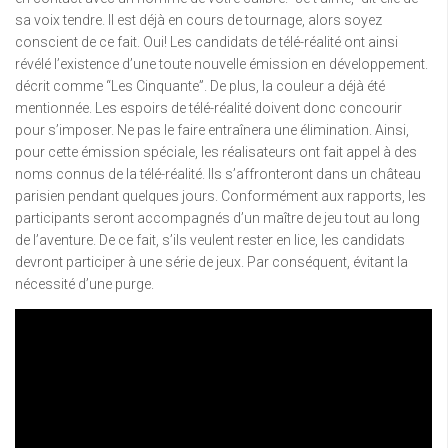
sa voix tendre. Il est déjà en cours de tournage, alors soyez
conscient de ce fait. Oui! Les candidats de télé-réalité ont ainsi
révélé l’existence d’une toute nouvelle émission en développement.
décrit comme “Les Cinquante”. De plus, la couleur a déjà été
mentionnée. Les espoirs de télé-réalité doivent donc concourir
pour s’imposer. Ne pas le faire entraînera une élimination. Ainsi,
pour cette émission spéciale, les réalisateurs ont fait appel à des
noms connus de la télé-réalité. Ils s’affronteront dans un château
parisien pendant quelques jours. Conformément aux rapports, les
participants seront accompagnés d’un maître de jeu tout au long
de l’aventure. De ce fait, s’ils veulent rester en lice, les candidats
devront participer à une série de jeux. Par conséquent, évitant la
nécessité d’une purge.