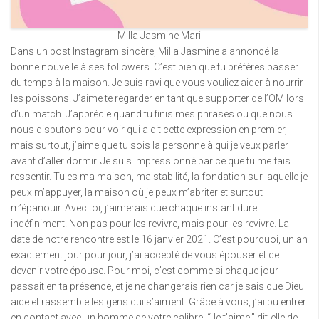
Milla Jasmine Mari
Dans un post Instagram sincère, Milla Jasmine a annoncé la
bonne nouvelle à ses followers. C’est bien que tu préfères passer
du temps à la maison. Je suis ravi que vous vouliez aider à nourrir
les poissons. J’aime te regarder en tant que supporter de l’OM lors
d’un match. J’apprécie quand tu finis mes phrases ou que nous
nous disputons pour voir qui a dit cette expression en premier,
mais surtout, j’aime que tu sois la personne à qui je veux parler
avant d’aller dormir. Je suis impressionné par ce que tu me fais
ressentir. Tu es ma maison, ma stabilité, la fondation sur laquelle je
peux m’appuyer, la maison où je peux m’abriter et surtout
m’épanouir. Avec toi, j’aimerais que chaque instant dure
indéfiniment. Non pas pour les revivre, mais pour les revivre. La
date de notre rencontre est le 16 janvier 2021. C’est pourquoi, un an
exactement jour pour jour, j’ai accepté de vous épouser et de
devenir votre épouse. Pour moi, c’est comme si chaque jour
passait en ta présence, et je ne changerais rien car je sais que Dieu
aide et rassemble les gens qui s’aiment. Grâce à vous, j’ai pu entrer
en contact avec un homme de votre calibre. “Je t’aime,” dit-elle de