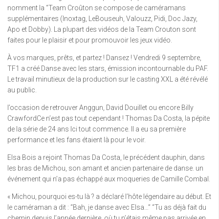
nomment la “Team Croûton se compose de caméramans
supplémentaires (Inoxtag, LeBouseuh, Valouzz, Pidi, Doc Jazy,
Apo et Dobby). La plupart des vidéos de la Team Crouton sont
faites pour le plaisir et pour promouvoir les jeux vidéo.
À vos marques, prêts, et partez ! Dansez ! Vendredi 9 septembre,
TF1 a créé Danse avec les stars, émission incontournable du PAF.
Le travail minutieux de la production sur le casting XXL a été révélé
au public.
l’occasion de retrouver Anggun, David Douillet ou encore Billy
CrawfordCe n’est pas tout cependant ! Thomas Da Costa, la pépite
de la série de 24 ans Ici tout commence. Il a eu sa première
performance et les fans étaient là pour le voir.
Elsa Bois a rejoint Thomas Da Costa, le précédent dauphin, dans
les bras de Michou, son amant et ancien partenaire de danse. un
événement qui n’a pas échappé aux moqueries de Camille Combal.
« Michou, pourquoi es-tu là ? a déclaré l’hôte légendaire au début. Et
le caméraman a dit : “Bah, je danse avec Elsa…” “Tu as déjà fait du
chemin depuis l’année dernière, où tu n’étais même pas arrivée en