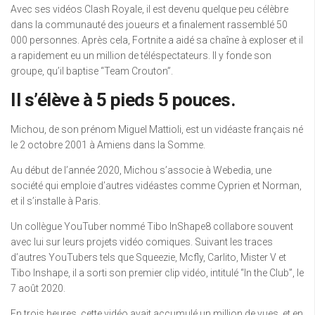
Avec ses vidéos Clash Royale, il est devenu quelque peu célèbre
dans la communauté des joueurs et a finalement rassemblé 50
000 personnes. Après cela, Fortnite a aidé sa chaîne à exploser et il
a rapidement eu un million de téléspectateurs. Il y fonde son
groupe, qu’il baptise “Team Crouton”.
Il s’élève à 5 pieds 5 pouces.
Michou, de son prénom Miguel Mattioli, est un vidéaste français né
le 2 octobre 2001 à Amiens dans la Somme.
Au début de l’année 2020, Michou s’associe à Webedia, une
société qui emploie d’autres vidéastes comme Cyprien et Norman,
et il s’installe à Paris.
Un collègue YouTuber nommé Tibo InShape8 collabore souvent
avec lui sur leurs projets vidéo comiques. Suivant les traces
d’autres YouTubers tels que Squeezie, Mcfly, Carlito, Mister V et
Tibo Inshape, il a sorti son premier clip vidéo, intitulé “In the Club”, le
7 août 2020.
En trois heures, cette vidéo avait accumulé un million de vues, et en