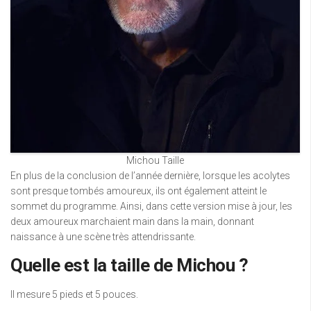
Michou Taille
En plus de la conclusion de l’année dernière, lorsque les acolytes
sont presque tombés amoureux, ils ont également atteint le
sommet du programme. Ainsi, dans cette version mise à jour, les
deux amoureux marchaient main dans la main, donnant
naissance à une scène très attendrissante.
Quelle est la taille de Michou ?
Il mesure 5 pieds et 5 pouces.