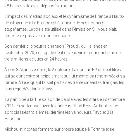
48 heures, elle avait dépassé le million.
L’impact des médias sociaux et le dynamisme de France 3 Hauts-
de-citoyenneté La France est à l’origine de ces données
stupéfiantes. Le titre a été utilisé dans l’émission S’il vous plaît,
n’interférez pas avec mon message !
Son dernier clip pour la chanson “Proud”, qu’il a lancé en
septembre 2020, est rapidement devenu viral, amassant plus de
trois millions de vues en 24 heures.
À son 32e anniversaire, le 2 octobre, il a sorti un EP de sept titres
qui se concentre principalement sur lui-même, sa renommée et sa
famille. À l’époque, il faisait partie des trente cinéastes français les
plus regardés dans le pays.
Il a participé à la 11e saison de Danse avec les stars en septembre
2021, en partenariat avec la danseuse Elsa Bois. Au final, ils se
sont classés troisièmes, derrière les vainqueurs Tayc et Bilal
Hassani.
Michou et Inoxtag forment leur propre équipe à Fortnite et se