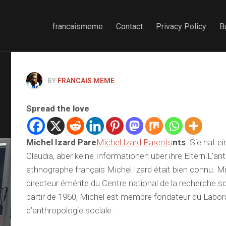
francaismeme
Contact
Privacy Policy
B
BY
FRANCAIS MEME
Spread the love
Michel Izard Pare
Michel Izard Parents
nts
: Sie hat 
Claudia, aber keine Informationen über ihre Eltern.L’a
ethnographe français Michel Izard était bien connu. Mic
directeur émérite du Centre national de la recherche s
partir de 1960, Michel est membre fondateur du Labor
d’anthropologie sociale.