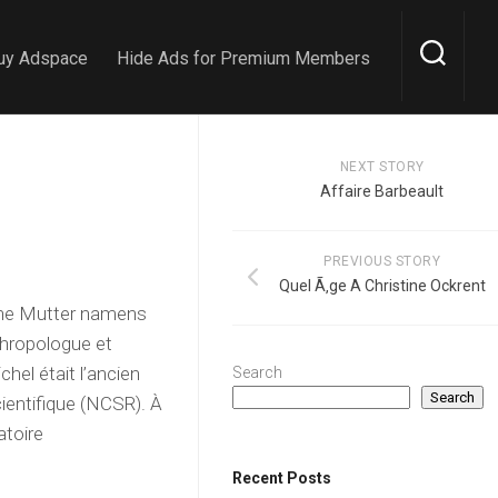
uy Adspace
Hide Ads for Premium Members
NEXT STORY
Affaire Barbeault
PREVIOUS STORY
Quel Ã‚ge A Christine Ockrent
eine Mutter namens
nthropologue et
hel était l’ancien
Search
Search
cientifique (NCSR). À
atoire
Recent Posts