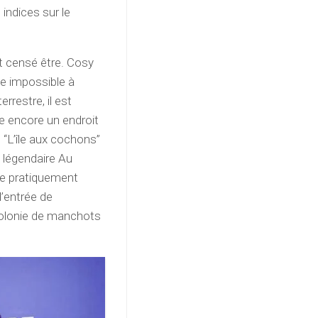
 indices sur le
it censé être. Cosy
ble impossible à
rrestre, il est
ste encore un endroit
. “L’île aux cochons”
 légendaire Au
tée pratiquement
l’entrée de
 colonie de manchots