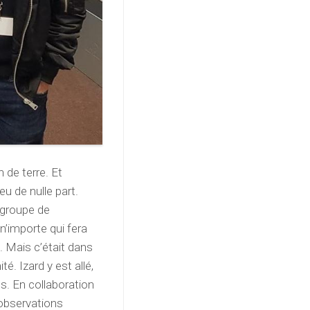
 de terre. Et
eu de nulle part.
d groupe de
n’importe qui fera
. Mais c’était dans
é. Izard y est allé,
ans. En collaboration
 observations