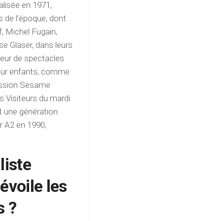
alisée en 1971,
s de l’époque, dont
f, Michel Fugain,
se Glaser, dans leurs
cteur de spectacles
pour enfants, comme
émission Sesame
s Visiteurs du mardi
t une génération
r A2 en 1990,
liste
évoile les
s ?