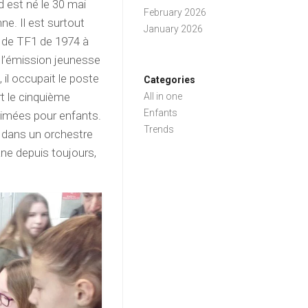
d est né le 30 mai
February 2026
nne. Il est surtout
January 2026
e de TF1 de 1974 à
 l’émission jeunesse
 il occupait le poste
Categories
rt le cinquième
All in one
Enfants
nimées pour enfants.
Trends
e dans un orchestre
ane depuis toujours,