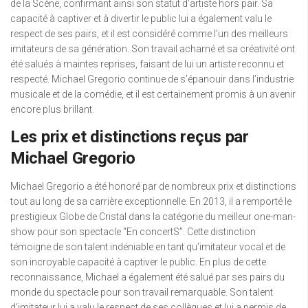
de la Scène, confirmant ainsi son statut d’artiste hors pair. Sa
capacité à captiver et à divertir le public lui a également valu le
respect de ses pairs, et il est considéré comme l’un des meilleurs
imitateurs de sa génération. Son travail acharné et sa créativité ont
été salués à maintes reprises, faisant de lui un artiste reconnu et
respecté. Michael Gregorio continue de s’épanouir dans l’industrie
musicale et de la comédie, et il est certainement promis à un avenir
encore plus brillant.
Les prix et distinctions reçus par
Michael Gregorio
Michael Gregorio a été honoré par de nombreux prix et distinctions
tout au long de sa carrière exceptionnelle. En 2013, il a remporté le
prestigieux Globe de Cristal dans la catégorie du meilleur one-man-
show pour son spectacle “En concertS”. Cette distinction
témoigne de son talent indéniable en tant qu’imitateur vocal et de
son incroyable capacité à captiver le public. En plus de cette
reconnaissance, Michael a également été salué par ses pairs du
monde du spectacle pour son travail remarquable. Son talent
d’imitateur lui a valu le respect de ses collègues et lui a permis de