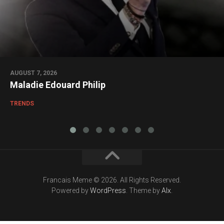
AUGUST 7, 2026
Maladie Edouard Philip
TRENDS
Francais Meme © 2026. All Rights Reserved.
Powered by
WordPress
. Theme by
Alx
.