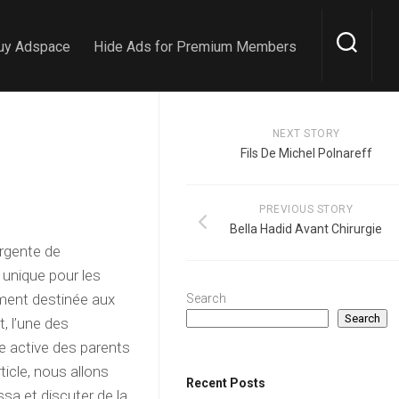
uy Adspace
Hide Ads for Premium Members
NEXT STORY
Fils De Michel Polnareff
PREVIOUS STORY
Bella Hadid Avant Chirurgie
rgente de
 unique pour les
ement destinée aux
Search
Search
, l’une des
e active des parents
ticle, nous allons
Recent Posts
sa et discuter de la