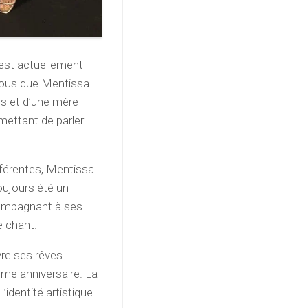
 est actuellement
-vous que Mentissa
is et d’une mère
rmettant de parler
ifférentes, Mentissa
oujours été un
ccompagnant à ses
e chant.
vre ses rêves
ème anniversaire. La
l’identité artistique