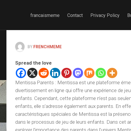
francaismeme
Contact
Privacy Policy
B
BY
FRENCHMEME
Spread the love
Mentissa Parents : Mentissa est une plateforme éme
divertissement en ligne qui offre une expérience de jeu
enfants. Cependant, cette plateforme n’est pas seul
enfants, elle s’adresse également aux parents. En effet
caractéristiques spéciales de Mentissa est la présenc
dans le processus de jeu de leurs enfants. Dans cet ar
explorer l’importance des parents dans l’univers Mentis