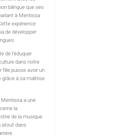
ion bilingue que ses
 parlant à Mentissa
 Cette expérience
sa de développer
angues.
te de l’éduquer
 culture dans notre
 fille puisse avoir un
le grâce à sa maîtrise
, Mentissa a une
cerne la
strie de la musique.
n atout dans
rrière.