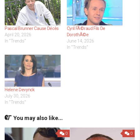
Pascal Brunner Cause Décès
Cyril FÃ©raud Fils De
April 20, 2026
DorothÃ©e
In "Trends"
June 14, 2026
In "Trends"
Helene Devynck
July 30, 2026
In "Trends"
You may also like...
0
0