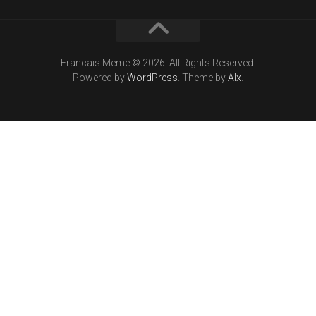
Francais Meme © 2026. All Rights Reserved.
Powered by
WordPress
. Theme by
Alx
.