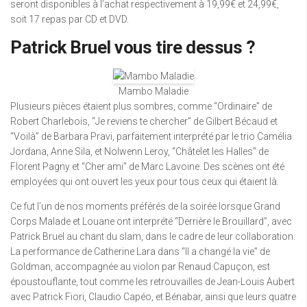
seront disponibles à l’achat respectivement à 19,99€ et 24,99€,
soit 17 repas par CD et DVD.
Patrick Bruel vous tire dessus ?
Mambo Maladie
Plusieurs pièces étaient plus sombres, comme “Ordinaire” de
Robert Charlebois, “Je reviens te chercher” de Gilbert Bécaud et
“Voilà” de Barbara Pravi, parfaitement interprété par le trio Camélia
Jordana, Anne Sila, et Nolwenn Leroy, “Châtelet les Halles” de
Florent Pagny et “Cher ami” de Marc Lavoine. Des scènes ont été
employées qui ont ouvert les yeux pour tous ceux qui étaient là.
Ce fut l’un de nos moments préférés de la soirée lorsque Grand
Corps Malade et Louane ont interprété “Derrière le Brouillard”, avec
Patrick Bruel au chant du slam, dans le cadre de leur collaboration.
La performance de Catherine Lara dans “Il a changé la vie” de
Goldman, accompagnée au violon par Renaud Capuçon, est
époustouflante, tout comme les retrouvailles de Jean-Louis Aubert
avec Patrick Fiori, Claudio Capéo, et Bénabar, ainsi que leurs quatre