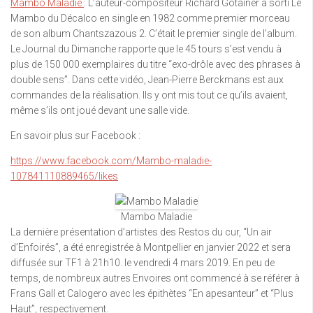
Mambo Maladie
: L’auteur-compositeur Richard Gotainer a sorti Le
Mambo du Décalco en single en 1982 comme premier morceau
de son album Chantszazous 2. C’était le premier single de l’album.
Le Journal du Dimanche rapporte que le 45 tours s’est vendu à
plus de 150 000 exemplaires du titre “exo-drôle avec des phrases à
double sens”. Dans cette vidéo, Jean-Pierre Berckmans est aux
commandes de la réalisation. Ils y ont mis tout ce qu’ils avaient,
même s’ils ont joué devant une salle vide.
En savoir plus sur Facebook :
https://www.facebook.com/Mambo-maladie-
107841110889465/likes
Mambo Maladie
La dernière présentation d’artistes des Restos du cur, “Un air
d’Enfoirés”, a été enregistrée à Montpellier en janvier 2022 et sera
diffusée sur TF1 à 21h10. le vendredi 4 mars 2019. En peu de
temps, de nombreux autres Envoires ont commencé à se référer à
Frans Gall et Calogero avec les épithètes “En apesanteur” et “Plus
Haut”, respectivement.