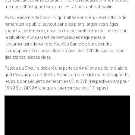
L’Envoire accueille l’astronaute Thomas Bisquet comme nouveau
membre. Christophe Chevalin / TF1 / Christophe Chevalin
Avec l’épidémie de Covid-19 qui battait son plein, il était difficile de
remarquer le public, surtout dans les plans larges des sièges
vacants. Les Enfoirés, quant à eux, ont préféré faire la lumière sur
la situation, consacrant de nombreuses séquences à
l’argumentaire de vente de Nicolás Cantelo pour détendre
l’atmosphère. Il est possible de trouver des DVD du spectacle sur
des stands laissés vides.
Restos du Coeur a déclaré une perte de 4 millions de dollars alors
qu’il n’y avait pas de clients. A partir du samedi 5 mars, les apports
les plus conséquents se feront en CD et DVD (respectivement pour
19,99 $ et 24,99 €, chaque vente représentant 17 repas).