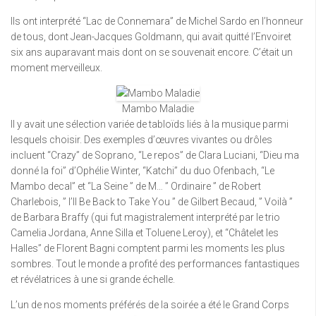
Ils ont interprété “Lac de Connemara” de Michel Sardo en l’honneur
de tous, dont Jean-Jacques Goldmann, qui avait quitté l’Envoiret
six ans auparavant mais dont on se souvenait encore. C’était un
moment merveilleux.
Mambo Maladie
Il y avait une sélection variée de tabloïds liés à la musique parmi
lesquels choisir. Des exemples d’œuvres vivantes ou drôles
incluent “Crazy” de Soprano, “Le repos” de Clara Luciani, “Dieu ma
donné la foi” d’Ophélie Winter, “Katchi” du duo Ofenbach, “Le
Mambo decal” et “La Seine ” de M… ” Ordinaire ” de Robert
Charlebois, ” I’ll Be Back to Take You ” de Gilbert Becaud, ” Voilà ”
de Barbara Braffy (qui fut magistralement interprété par le trio
Camelia Jordana, Anne Silla et Toluene Leroy), et “Châtelet les
Halles” de Florent Bagni comptent parmi les moments les plus
sombres. Tout le monde a profité des performances fantastiques
et révélatrices à une si grande échelle.
L’un de nos moments préférés de la soirée a été le Grand Corps