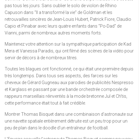
pas tous les jours. Sans oublier le solo de violon de Rhino
Capuson dans “Il a transformé la vie” de Goldman et les
retrouvailles sincères de Jean-Louis Hubert, Patrick Fiore, Claudio
Capio et Pinabar avec leurs quatre enfants dans “Po-Dad” de
Vianni, parmi de nombreux autres moments forts.
Maintenez votre attention sur la sympathique participation de Kad
Mera et Vanessa Paradis, qui ont filmé des scènes de la vidéo pour
servir de décors à de nombreux titres.
Toutes les blagues ont fonctionné, ce qui était une première depuis
très longtemps. Dans tous ses aspects, des farces sur les
cheveux de Gérard Gugneau aux parodies de publicités Nespresso
et Karglass en passant par une bande orchestrée composée de
rappeurs marseillais réinventés à la mode bretonne Jul et Ch’tis,
cette performance était tout à fait crédible.
Montrer Thomas Bisquet dans une combinaison d’astronaute sur
une navette spatiale entièrement détruite est un peu trop pour un
peu de plan dans le doodle d’un entraîneur de football.