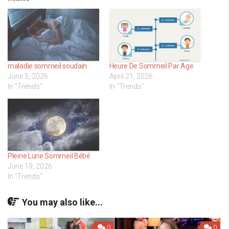
maladie sommeil soudain
Heure De Sommeil Par Age
June 5, 2026
April 21, 2026
In "Trends"
In "Trends"
Pleine Lune Sommeil Bébé
June 19, 2026
In "Trends"
You may also like...
0
0