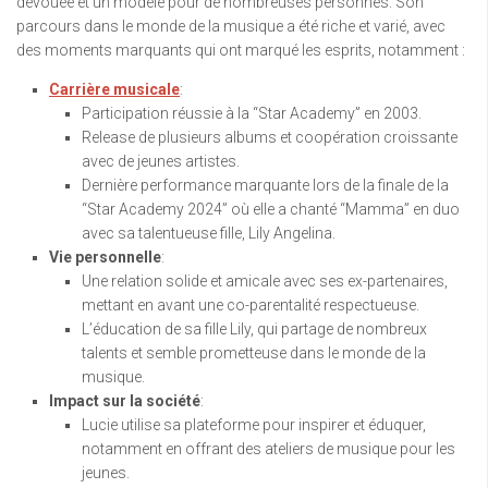
dévouée et un modèle pour de nombreuses personnes. Son
parcours dans le monde de la musique a été riche et varié, avec
des moments marquants qui ont marqué les esprits, notamment :
Carrière musicale
:
Participation réussie à la “Star Academy” en 2003.
Release de plusieurs albums et coopération croissante
avec de jeunes artistes.
Dernière performance marquante lors de la finale de la
“Star Academy 2024” où elle a chanté “Mamma” en duo
avec sa talentueuse fille, Lily Angelina.
Vie personnelle
:
Une relation solide et amicale avec ses ex-partenaires,
mettant en avant une co-parentalité respectueuse.
L’éducation de sa fille Lily, qui partage de nombreux
talents et semble prometteuse dans le monde de la
musique.
Impact sur la société
:
Lucie utilise sa plateforme pour inspirer et éduquer,
notamment en offrant des ateliers de musique pour les
jeunes.