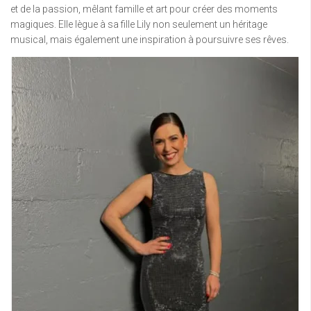
et de la passion, mêlant famille et art pour créer des moments
magiques. Elle lègue à sa fille Lily non seulement un héritage
musical, mais également une inspiration à poursuivre ses rêves.