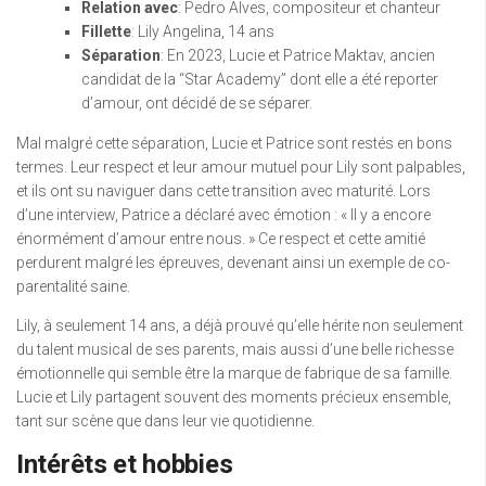
Relation avec
: Pedro Alves, compositeur et chanteur
Fillette
: Lily Angelina, 14 ans
Séparation
: En 2023, Lucie et Patrice Maktav, ancien
candidat de la “Star Academy” dont elle a été reporter
d’amour, ont décidé de se séparer.
Mal malgré cette séparation, Lucie et Patrice sont restés en bons
termes. Leur respect et leur amour mutuel pour Lily sont palpables,
et ils ont su naviguer dans cette transition avec maturité. Lors
d’une interview, Patrice a déclaré avec émotion : « Il y a encore
énormément d’amour entre nous. » Ce respect et cette amitié
perdurent malgré les épreuves, devenant ainsi un exemple de co-
parentalité saine.
Lily, à seulement 14 ans, a déjà prouvé qu’elle hérite non seulement
du talent musical de ses parents, mais aussi d’une belle richesse
émotionnelle qui semble être la marque de fabrique de sa famille.
Lucie et Lily partagent souvent des moments précieux ensemble,
tant sur scène que dans leur vie quotidienne.
Intérêts et hobbies