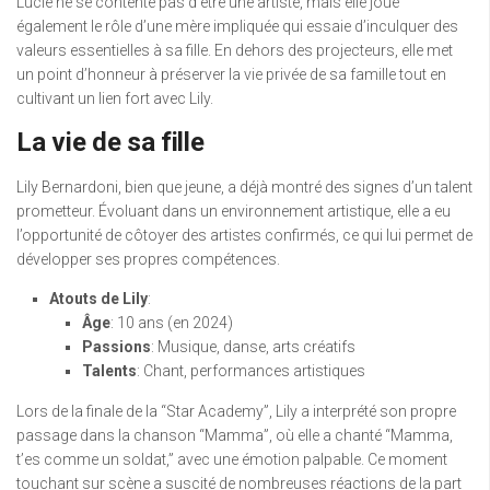
Lucie ne se contente pas d’être une artiste, mais elle joue
également le rôle d’une mère impliquée qui essaie d’inculquer des
valeurs essentielles à sa fille. En dehors des projecteurs, elle met
un point d’honneur à préserver la vie privée de sa famille tout en
cultivant un lien fort avec Lily.
La vie de sa fille
Lily Bernardoni, bien que jeune, a déjà montré des signes d’un talent
prometteur. Évoluant dans un environnement artistique, elle a eu
l’opportunité de côtoyer des artistes confirmés, ce qui lui permet de
développer ses propres compétences.
Atouts de Lily
:
Âge
: 10 ans (en 2024)
Passions
: Musique, danse, arts créatifs
Talents
: Chant, performances artistiques
Lors de la finale de la “Star Academy”, Lily a interprété son propre
passage dans la chanson “Mamma”, où elle a chanté “Mamma,
t’es comme un soldat,” avec une émotion palpable. Ce moment
touchant sur scène a suscité de nombreuses réactions de la part