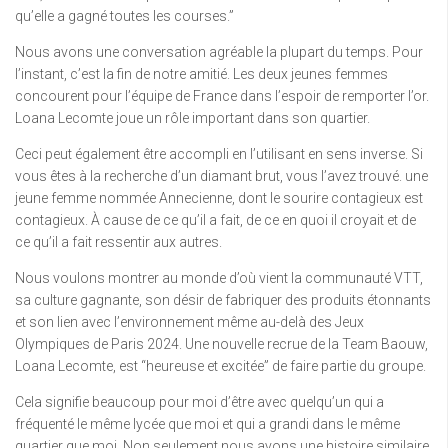
qu’elle a gagné toutes les courses.”
Nous avons une conversation agréable la plupart du temps. Pour
l’instant, c’est la fin de notre amitié. Les deux jeunes femmes
concourent pour l’équipe de France dans l’espoir de remporter l’or.
Loana Lecomte joue un rôle important dans son quartier.
Ceci peut également être accompli en l’utilisant en sens inverse. Si
vous êtes à la recherche d’un diamant brut, vous l’avez trouvé. une
jeune femme nommée Annecienne, dont le sourire contagieux est
contagieux. À cause de ce qu’il a fait, de ce en quoi il croyait et de
ce qu’il a fait ressentir aux autres.
Nous voulons montrer au monde d’où vient la communauté VTT,
sa culture gagnante, son désir de fabriquer des produits étonnants
et son lien avec l’environnement même au-delà des Jeux
Olympiques de Paris 2024. Une nouvelle recrue de la Team Baouw,
Loana Lecomte, est “heureuse et excitée” de faire partie du groupe.
Cela signifie beaucoup pour moi d’être avec quelqu’un qui a
fréquenté le même lycée que moi et qui a grandi dans le même
quartier que moi. Non seulement nous avons une histoire similaire,