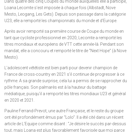
Dans quatre des cinq Coupes du monde auxquelles elle a participé,
Loana Lecomte s’est imposée à chaque fois (Albstadt, Nove
Mesto, Leogang, Les Gets). Depuis son passage dans la catégorie
U23, elle a remporté les championnats du monde et d’Europe.
Après avoir remporté sa première course de Coupe du monde en
tant que cycliste professionnel en 2020, Lecomte a remporté les
titres mondiaux et européens de VTT cette année-là. Pendant son
mandat, elle a concouru et remporté le titre de “Next Hope” (à Nove
Mesto).
L’adolescent vététiste est bien parti pour devenir champion de
France de cross-country en 2021 s’il continue de progresser à ce
rythme. A sa grande surprise, cela lui a permis de se rapprocher du
pôle français. Son palmarès est à la hauteur du battage
médiatique, puisqu’il a remporté les titres mondiaux U23 et général
en 2020 et 2021.
Pauline Ferrand-Prevot, une autre Française, et le reste du groupe
ont été profondément émus par “Lolo”. Il a été cité dans un récent
article de L’Equipe comme disant : “Je désire le succès par-dessus
tout, mais Loana est plus favorablement favorisée que moi parce