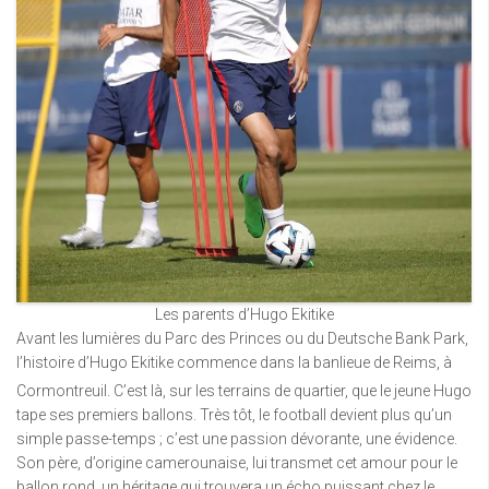
Les parents d’Hugo Ekitike
Avant les lumières du Parc des Princes ou du Deutsche Bank Park,
l’histoire d’Hugo Ekitike commence dans la banlieue de Reims, à
Cormontreuil.
C’est là, sur les terrains de quartier, que le jeune Hugo
tape ses premiers ballons. Très tôt, le football devient plus qu’un
simple passe-temps ; c’est une passion dévorante, une évidence.
Son père, d’origine camerounaise, lui transmet cet amour pour le
ballon rond, un héritage qui trouvera un écho puissant chez le