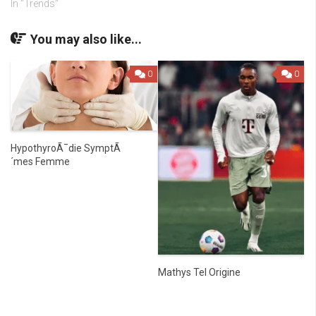
In "Trends"
You may also like...
0
0
HypothyroÃ¯die SymptÃ
´mes Femme
Mathys Tel Origine