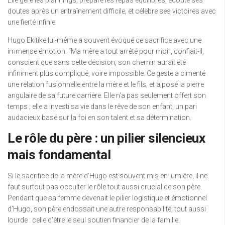
Elle gère les plannings, prépare les repas équilibrés, écoute ses
doutes après un entraînement difficile, et célèbre ses victoires avec
une fierté infinie.
Hugo Ekitike lui-même a souvent évoqué ce sacrifice avec une
immense émotion. “Ma mère a tout arrêté pour moi”, confiait-il,
conscient que sans cette décision, son chemin aurait été
infiniment plus compliqué, voire impossible. Ce geste a cimenté
une relation fusionnelle entre la mère et le fils, et a posé la pierre
angulaire de sa future carrière. Elle n’a pas seulement offert son
temps ; elle a investi sa vie dans le rêve de son enfant, un pari
audacieux basé sur la foi en son talent et sa détermination.
Le rôle du père : un pilier silencieux
mais fondamental
Si le sacrifice de la mère d’Hugo est souvent mis en lumière, il ne
faut surtout pas occulter le rôle tout aussi crucial de son père.
Pendant que sa femme devenait le pilier logistique et émotionnel
d’Hugo, son père endossait une autre responsabilité, tout aussi
lourde : celle d’être le seul soutien financier de la famille.