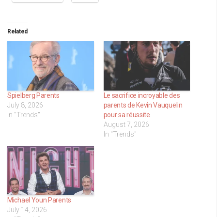
Related
Spielberg Parents
Le sacrifice incroyable des
July 8, 2026
parents de Kevin Vauquelin
In "Trends"
pour sa réussite.
August 7, 2026
In "Trends"
Michael Youn Parents
July 14, 2026