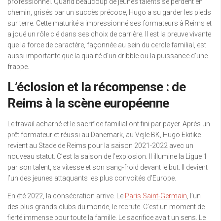
professionnel. Quand beaucoup de jeunes talents se perdent en
chemin, grisés par un succès précoce, Hugo a su garder les pieds
sur terre. Cette maturité a impressionné ses formateurs à Reims et
a joué un rôle clé dans ses choix de carrière. Il est la preuve vivante
que la force de caractère, façonnée au sein du cercle familial, est
aussi importante que la qualité d’un dribble ou la puissance d’une
frappe.
L’éclosion et la récompense : de
Reims à la scène européenne
Le travail acharné et le sacrifice familial ont fini par payer. Après un
prêt formateur et réussi au Danemark, au Vejle BK, Hugo Ekitike
revient au Stade de Reims pour la saison 2021-2022 avec un
nouveau statut. C’est la saison de l’explosion. Il illumine la Ligue 1
par son talent, sa vitesse et son sang-froid devant le but. Il devient
l’un des jeunes attaquants les plus convoités d’Europe.
En été 2022, la consécration arrive. Le
Paris Saint-Germain
, l’un
des plus grands clubs du monde, le recrute. C’est un moment de
fierté immense pour toute la famille. Le sacrifice avait un sens. Le