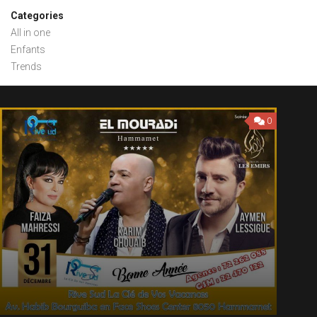
Categories
All in one
Enfants
Trends
0