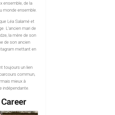
 ensemble, de la
n du monde ensemble.
e que Léa Salamé et
e. L’ancien mari de
dze, la mère de son
he de son ancien
stagram mettant en
nt toujours un lien
eur parcours commun,
ormais mieux à
re indépendante.
d Career