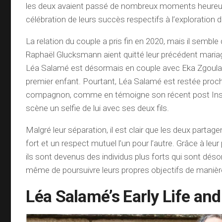
les deux avaient passé de nombreux moments heureux
célébration de leurs succès respectifs à l’exploratio
La relation du couple a pris fin en 2020, mais il sembl
Raphaël Glucksmann aient quitté leur précédent mariag
Léa Salamé est désormais en couple avec Eka Zgoula
premier enfant. Pourtant, Léa Salamé est restée proc
compagnon, comme en témoigne son récent post In
scène un selfie de lui avec ses deux fils.
Malgré leur séparation, il est clair que les deux partage
fort et un respect mutuel l’un pour l’autre. Grâce à l
ils sont devenus des individus plus forts qui sont dés
même de poursuivre leurs propres objectifs de maniè
Léa Salamé’s Early Life an