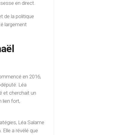
ssesse en direct.
 de la politique
té largement
haël
 commencé en 2016,
rodéputé. Léa
é et cherchait un
lien fort,
ratégies, Léa Salame
 Elle a révélé que