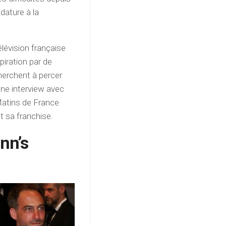
ature à la
élévision française
iration par de
erchent à percer
une interview avec
Matins de France
t sa franchise.
nn’s