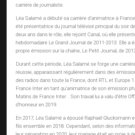
carrière de journaliste.
Léa Salamé a débuté sa carrière d’animatrice à France 
été présentatrice du journal télévisé principal du soir d
deux ans dans le rôle, elle rejoint Canal, où elle présen
hebdomadaire Le Grand Journal de 2011-2013. Elle a 
propre émission sur la chaîne, Le Petit Journal, de 201
Durant cette période, Léa Salamé se forge une carrièr
réussie, apparaissant régulièrement dans des émission
des radios dans toute la France, dont RTL et Europe 1. 
France Inter en tant qu’animatrice de son émission ph
Matins de France Inter. . Son travail lui a valu d’être Off
d’honneur en 2019.
En 2017, Léa Salamé a épousé Raphaël Glucksmann et 
fils ensemble en 2018. Cependant, selon des informa
leur séparation en 2020, leur mariage était en proie à d