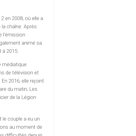
2 en 2008, où elle a
e la chaîne. Après
te l’émission
également animé sa
3 à 2015.
e médiatique
s de télévision et
En 2016, elle rejoint
are du matin, Les
icier de la Légion
le couple a eu un
tions au moment de
es difficultés depuis