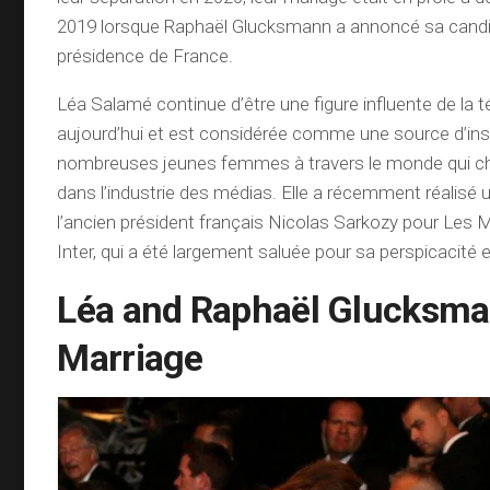
2019 lorsque Raphaël Glucksmann a annoncé sa candid
présidence de France.
Léa Salamé continue d’être une figure influente de la t
aujourd’hui et est considérée comme une source d’insp
nombreuses jeunes femmes à travers le monde qui ch
dans l’industrie des médias. Elle a récemment réalisé 
l’ancien président français Nicolas Sarkozy pour Les 
Inter, qui a été largement saluée pour sa perspicacité e
Léa and Raphaël Glucksma
Marriage