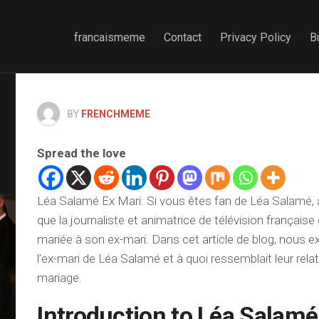
francaismeme
Contact
Privacy Policy
B
BY
FRENCHMEME
Spread the love
Léa Salamé Ex Mari: Si vous êtes fan de Léa Salamé, 
que la journaliste et animatrice de télévision française
mariée à son ex-mari. Dans cet article de blog, nous 
l’ex-mari de Léa Salamé et à quoi ressemblait leur rela
mariage.
Introduction to Léa Salamé