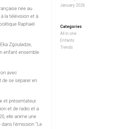
January 2026
française née au
à la télévision et à
politique Raphaël
Categories
All in one
Enfants
à Eka Zgouladze,
Trends
 un enfant ensemble
ion avec
 de se séparer en
e et présentateur.
ion et de radio et a
20, elle anime une
 dans l’émission “Le