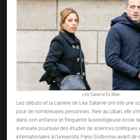
Léa Salamé Ex Mari
Les débuts et la carrière de Léa Salamé ont été une s
pour de nombreuses personnes. Née au Liban, elle s’in
dans son enfance et fréquente la prestigieuse école d
a ensuite poursuivi des études de sciences politiques e
internationales à l’université Paris-Sorbonne avant de