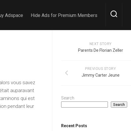
uy Adspace
Hide Ads for Premium Members
NEXT STORY
Parents De Florian Zeller
PREVIOUS STORY
Jimmy Carter Jeune
alors vous savez
 était auparavant
examinons qui est
Search
Search
tion pendant leur
Recent Posts