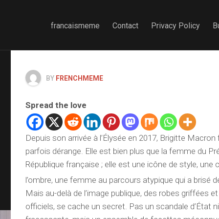
francaismeme
Contact
Privacy Policy
B
BY
FRENCHMEME
Spread the love
Depuis son arrivée à l’Élysée en 2017, Brigitte Macron f
parfois dérange. Elle est bien plus que la femme du Pr
République française ; elle est une icône de style, une 
l’ombre, une femme au parcours atypique qui a brisé
Mais au-delà de l’image publique, des robes griffées et
officiels, se cache un secret. Pas un scandale d’État n