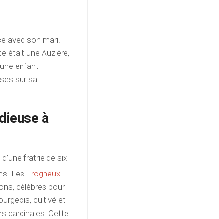
ce avec son mari.
te était une Auzière,
 une enfant
oses sur sa
dieuse à
d’une fratrie de six
ens. Les
Trogneux
ons, célèbres pour
urgeois, cultivé et
urs cardinales. Cette