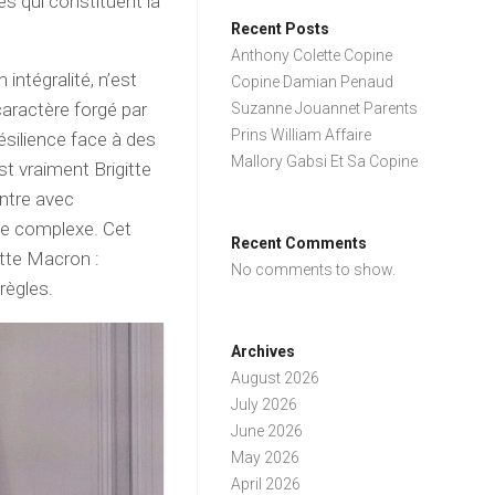
 qui constituent la
Recent Posts
Anthony Colette Copine
ntégralité, n’est
Copine Damian Penaud
caractère forgé par
Suzanne Jouannet Parents
Prins William Affaire
résilience face à des
Mallory Gabsi Et Sa Copine
t vraiment Brigitte
ontre avec
zle complexe. Cet
Recent Comments
itte Macron :
No comments to show.
règles.
Archives
August 2026
July 2026
June 2026
May 2026
April 2026