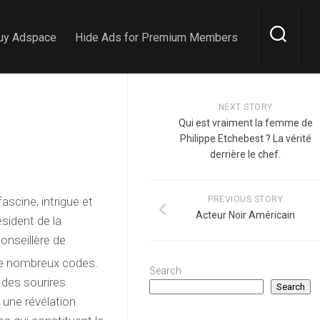
uy Adspace
Hide Ads for Premium Members
NEXT STORY
Qui est vraiment la femme de
Philippe Etchebest ? La vérité
derrière le chef.
ascine, intrigue et
PREVIOUS STORY
Acteur Noir Américain
ésident de la
conseillère de
 de nombreux codes.
Search
 des sourires
Search
i une révélation