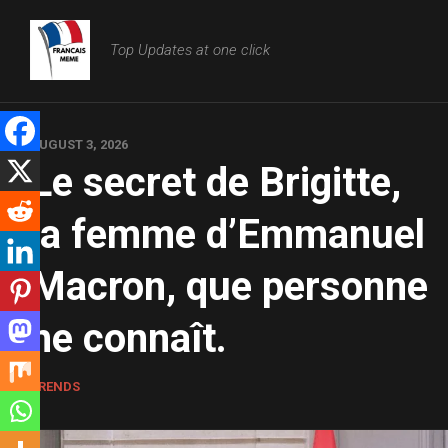
Skip
to
Top Updates at one click
content
AUGUST 3, 2026
Le secret de Brigitte,
la femme d’Emmanuel
Macron, que personne
ne connaît.
TRENDS