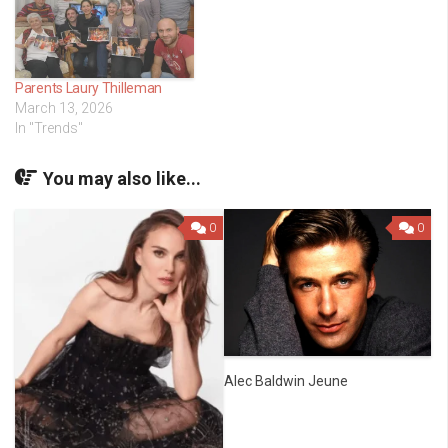
Parents Laury Thilleman
March 13, 2026
In "Trends"
You may also like...
0
0
Alec Baldwin Jeune