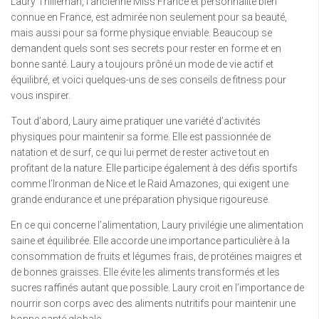
Laury Thilleman, l’ancienne Miss France et personnalité bien
connue en France, est admirée non seulement pour sa beauté,
mais aussi pour sa forme physique enviable. Beaucoup se
demandent quels sont ses secrets pour rester en forme et en
bonne santé. Laury a toujours prôné un mode de vie actif et
équilibré, et voici quelques-uns de ses conseils de fitness pour
vous inspirer.
Tout d’abord, Laury aime pratiquer une variété d’activités
physiques pour maintenir sa forme. Elle est passionnée de
natation et de surf, ce qui lui permet de rester active tout en
profitant de la nature. Elle participe également à des défis sportifs
comme l’Ironman de Nice et le Raid Amazones, qui exigent une
grande endurance et une préparation physique rigoureuse.
En ce qui concerne l’alimentation, Laury privilégie une alimentation
saine et équilibrée. Elle accorde une importance particulière à la
consommation de fruits et légumes frais, de protéines maigres et
de bonnes graisses. Elle évite les aliments transformés et les
sucres raffinés autant que possible. Laury croit en l’importance de
nourrir son corps avec des aliments nutritifs pour maintenir une
bonne santé globale.