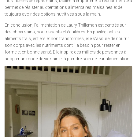
individuelles de repas sains, faciles à emporter et à réchauffer. Cela
permet de résister aux tentations alimentaires malsaines et de
toujours avoir des options nutritives sous la main.
En conclusion, l’alimentation de Laury Thilleman est centrée sur
des choix sains, nourrissants et équilibrés. En privilégiant les
aliments frais, entiers et non transformés, elle s’assure de nourrir
son corps avec les nutriments dont il a besoin pour rester en
forme et en bonne santé. Elle inspire des milliers de personnes à
adopter un mode de vie sain et à prendre soin de leur alimentation.