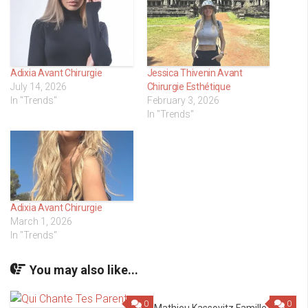
Adixia Avant Chirurgie
Jessica Thivenin Avant
July 14, 2026
Chirurgie Esthétique
In "Trends"
February 3, 2026
In "Trends"
Adixia Avant Chirurgie
March 1, 2026
In "Trends"
You may also like...
0
0