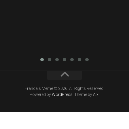
Francais Meme © 2026. All Rights Reserved.
Powered by
WordPress
. Theme by
Alx
.