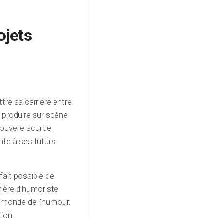
ojets
re sa carrière entre
e produire sur scène
 nouvelle source
ente à ses futurs
fait possible de
rrière d’humoriste
e monde de l’humour,
ion.