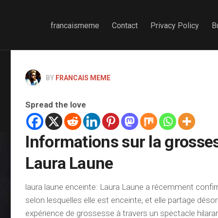
francaismeme
Contact
Privacy Policy
B
BY
FRANCAIS MEME
Spread the love
Informations sur la grosse
Laura Laune
laura laune enceinte: Laura Laune a récemment confi
selon lesquelles elle est enceinte, et elle partage dés
expérience de grossesse à travers un spectacle hilarant