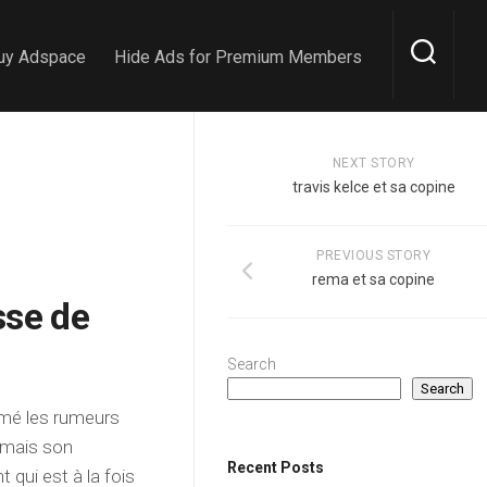
uy Adspace
Hide Ads for Premium Members
NEXT STORY
travis kelce et sa copine
PREVIOUS STORY
rema et sa copine
sse de
Search
Search
rmé les rumeurs
ormais son
Recent Posts
 qui est à la fois