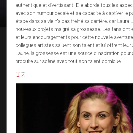
authentique et divertissant. Elle aborde tous les aspec
avec son humour décalé et sa capacité à captiver le pu
étape dans sa vie n’a pas freiné sa carrière, car Laura 
nouveaux projets malgré sa grossesse. Les fans ont e
et leurs encouragements pour cette nouvelle aventure
collègues artistes saluent son talent et lui offrent leur
Laune, la grossesse est une source d’inspiration pour 
produire sur scène avec tout son talent comique.
[1]
[2]