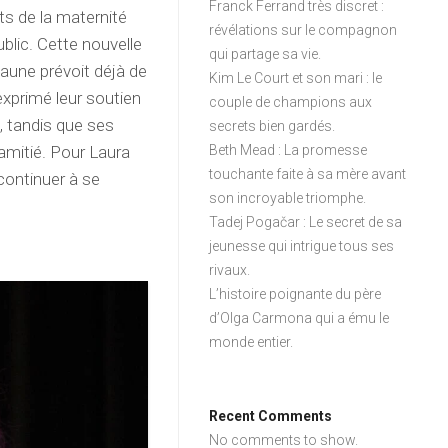
Franck Ferrand très discret :
ts de la maternité
révélations sur le compagnon
blic. Cette nouvelle
qui partage sa vie.
Laune prévoit déjà de
Kim Le Court et son mari : le
xprimé leur soutien
couple de champions aux
, tandis que ses
secrets bien gardés.
 amitié. Pour Laura
Beth Mead : La promesse
touchante faite à sa mère avant
continuer à se
son incroyable triomphe.
Tadej Pogačar : Le secret de sa
jeunesse qui intrigue tous ses
rivaux.
L’histoire poignante du père
d’Olga Carmona qui a ému le
monde entier.
Recent Comments
No comments to show.