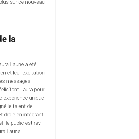
 plus sur ce nouveau
de la
Laura Laune a été
n et leur excitation
é des messages
élicitant Laura pour
te expérience unique
né le talent de
 drôle en intégrant
 le public est ravi
ura Laune.