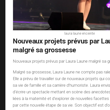
laura laune enceinte
Nouveaux projets prévus par La
malgré sa grossesse
Nouveaux projets prévus par Laura Laune malgré sa g
Malgré sa grossesse, Laura Laune ne compte pas ralent
Elle a prévu de travailler sur de nouveaux projets qui c
sa vie de famille et sa carrière d’humoriste. Laura e
d’écrire un spectacle mettant en scène des anecdote
liées à la maternité et d’explorer de nouvelles facette
par cette nouvelle étape de sa vie. Son objectif est d’o