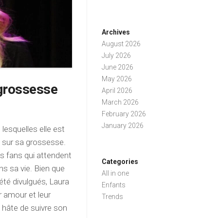
Archives
August 2026
July 2026
June 2026
May 2026
 grossesse
April 2026
March 2026
February 2026
January 2026
esquelles elle est
s sur sa grossesse.
es fans qui attendent
Categories
ns sa vie. Bien que
All in one
été divulgués, Laura
Enfants
r amour et leur
Trends
 hâte de suivre son