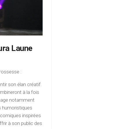
ura Laune
rossesse :
ir son élan créatif.
ombineront à la fois
nvisage notamment
s humoristiques
s comiques inspirées
ffrir à son public des