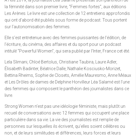
À l’été 2019, la journaliste Léa Salamé présentait son panthéon de
la féminité dans son premier livre, “Femmes fortes”, aux éditions
Les Arènes. Le livre est une collection de 12 entretiens approfondis
qui ont d’abord été publiés sous forme de podcast. Tous portent
sur l’autonomisation des femmes.
Elle s’est entretenue avec des femmes puissantes de l’édition, de
l’écriture, du cinéma, des affaires et du sport pour un podcast
intitulé “Powerful Women”, qui sera publié par l’Inter, France cet été.
Lela Slimani, Chloé Bertolus, Christiane Taubira, Laure Adler,
Élisabeth Badinter, Béatrice Dalle, Nathalie Kosciusko-Morizet,
Bettina Rheims, Sophie de Closets, Amélie Mauresmo, Anne Méaux
et Les Drôles de dames de Delphine Horvilleur Léa Salamé est l’une
des femmes qui composent le panthéon des journalistes dans ce
livre.
Strong Women n’est pas une idéologie féministe, mais plutôt un
recueil de conversations avec 12 femmes qui occupent une place
particulière dans sa vie. La vie des journalistes est remplie de
personnes sur lesquelles ils écrivent, qu’elles soient célèbres ou
non, et de leurs similitudes et différences, leurs forces et leurs