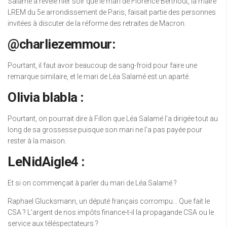
Salamé a révélé hier soir que le mari de Florence Berthout, la maire
LREM du 5e arrondissement de Paris, faisait partie des personnes
invitées à discuter de la réforme des retraites de Macron.
@charliezemmour:
Pourtant, il faut avoir beaucoup de sang-froid pour faire une
remarque similaire, et le mari de Léa Salamé est un aparté.
Olivia blabla :
Pourtant, on pourrait dire à Fillon que Léa Salamé l’a dirigée tout au
long de sa grossesse puisque son mari ne l’a pas payée pour
rester à la maison.
LeNidAigle4 :
Et si on commençait à parler du mari de Léa Salamé ?
Raphael Glucksmann, un député français corrompu… Que fait le
CSA ? L’argent de nos impôts finance-t-il la propagande CSA ou le
service aux téléspectateurs ?