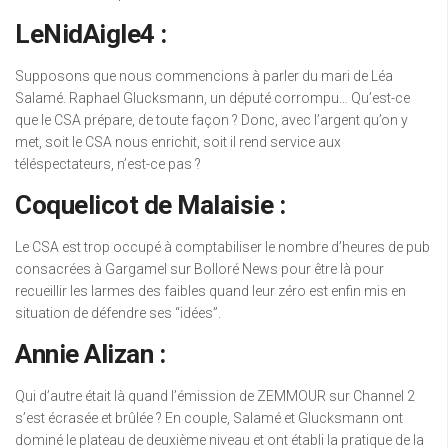
LeNidAigle4 :
Supposons que nous commencions à parler du mari de Léa
Salamé. Raphael Glucksmann, un député corrompu… Qu’est-ce
que le CSA prépare, de toute façon ? Donc, avec l’argent qu’on y
met, soit le CSA nous enrichit, soit il rend service aux
téléspectateurs, n’est-ce pas ?
Coquelicot de Malaisie :
Le CSA est trop occupé à comptabiliser le nombre d’heures de pub
consacrées à Gargamel sur Bolloré News pour être là pour
recueillir les larmes des faibles quand leur zéro est enfin mis en
situation de défendre ses “idées”.
Annie Alizan :
Qui d’autre était là quand l’émission de ZEMMOUR sur Channel 2
s’est écrasée et brûlée ? En couple, Salamé et Glucksmann ont
dominé le plateau de deuxième niveau et ont établi la pratique de la