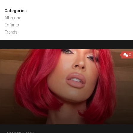
Categories
All in one
Enfants
Trends
0