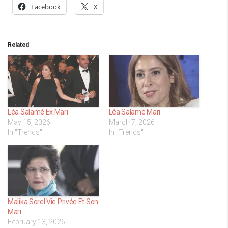
Facebook
X
Related
Léa Salamé Ex Mari
Léa Salamé Mari
May 15, 2026
March 7, 2026
In "Trends"
In "Trends"
Malika Sorel Vie Privée Et Son
Mari
February 13, 2026