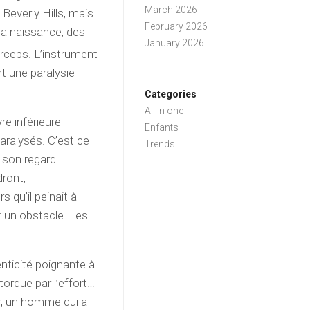
March 2026
Beverly Hills, mais
February 2026
a naissance, des
January 2026
orceps.
L’instrument
t une paralysie
Categories
All in one
re inférieure
Enfants
aralysés. C’est ce
Trends
e son regard
dront,
 qu’il peinait à
t un obstacle. Les
nticité poignante à
ordue par l’effort…
er, un homme qui a