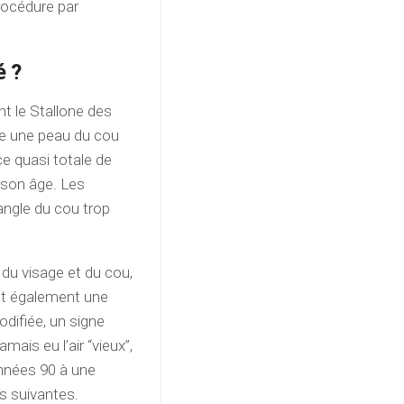
rocédure par
é ?
nt le Stallone des
ve une peau du cou
e quasi totale de
 son âge. Les
angle du cou trop
u du visage et du cou,
ent également une
difiée, un signe
mais eu l’air “vieux”,
années 90 à une
es suivantes.