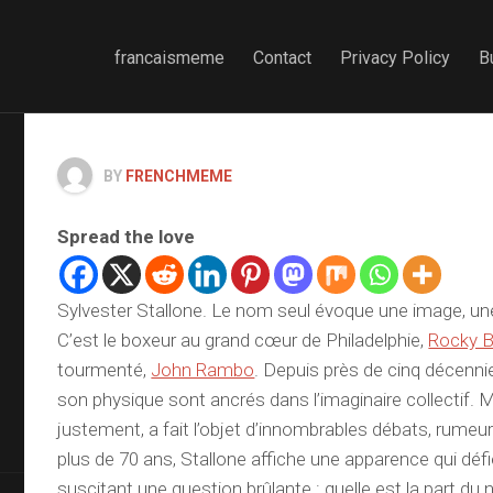
francaismeme
Contact
Privacy Policy
B
BY
FRENCHMEME
Spread the love
Sylvester Stallone. Le nom seul évoque une image, une
C’est le boxeur au grand cœur de Philadelphie,
Rocky B
tourmenté,
John Rambo
. Depuis près de cinq décenni
son physique sont ancrés dans l’imaginaire collectif. M
justement, a fait l’objet d’innombrables débats, rumeu
plus de 70 ans, Stallone affiche une apparence qui défi
suscitant une question brûlante : quelle est la part du n