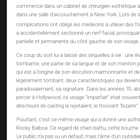
commencé dans un cabinet de chirurgien esthétique à 
dans une salle d’accouchement à New York. Lors de s
complications ont obligé les médecins à utiliser des f
a accidentellement sectionné un nerf facial, provoquan
partielle et permanente du côté gauche de son visage.
Ce coup du sort lui a laissé des séquelles à vie : une lèv
tombante, une partie de sa langue et de son menton p
qui est à l’origine de son élocution marmonnante et d
légèrement tombant, deux caractéristiques qui devien
paradoxalement, sa signature. Dans les années 70, alors
percer à Hollywood, ce visage “imparfait” était souven
directeurs de casting le rejetaient, le trouvant “bizarre”.
Pourtant, c’est ce même visage qui a donné une authe
Rocky Balboa. Ce regard de chien battu, cette bouche t
Le public n’a pas vu un défaut, mais l’âme d’un outsid