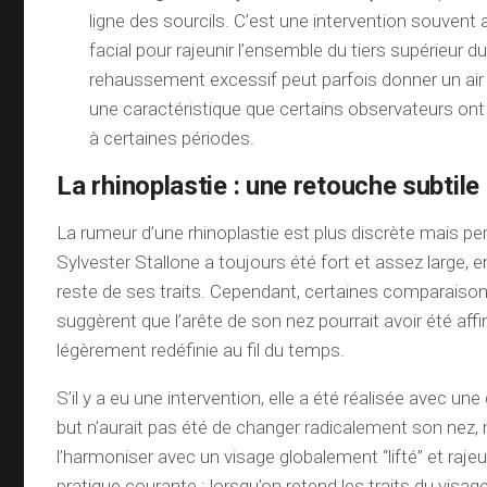
ligne des sourcils. C’est une intervention souvent a
facial pour rajeunir l’ensemble du tiers supérieur d
rehaussement excessif peut parfois donner un air 
une caractéristique que certains observateurs ont
à certaines périodes.
La rhinoplastie : une retouche subtile
La rumeur d’une rhinoplastie est plus discrète mais pe
Sylvester Stallone a toujours été fort et assez large, 
reste de ses traits. Cependant, certaines comparais
suggèrent que l’arête de son nez pourrait avoir été aff
légèrement redéfinie au fil du temps.
S’il y a eu une intervention, elle a été réalisée avec une
but n’aurait pas été de changer radicalement son nez, 
l’harmoniser avec un visage globalement “lifté” et rajeu
pratique courante : lorsqu’on retend les traits du visage