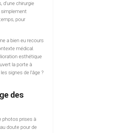
, d’une chirurgie
it simplement
 temps, pour
one a bien eu recours
contexte médical.
élioration esthétique
uvert la porte à
les signes de l’âge ?
age des
de photos prises à
 au doute pour de