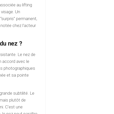
ssociée au lifting
u visage. Un
“surpris” permanent,
 notée chez l’acteur
 du nez ?
rsistante. Le nez de
en accord avec le
ons photographiques
inée et sa pointe
 grande subtilité. Le
mais plutôt de
ni. C’est une
, le nez peut paraître