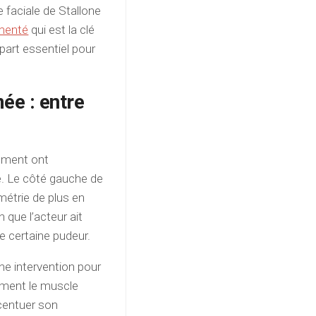
e faciale de Stallone
umenté
qui est la clé
épart essentiel pour
ée : entre
ssement ont
e. Le côté gauche de
métrie de plus en
n que l’acteur ait
ne certaine pudeur.
une intervention pour
omment le muscle
centuer son