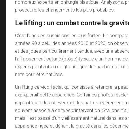
nombreux experts en chirurgie plastique. Analysons, p
procédure, les changements les plus probables.
Le lifting : un combat contre la gravit
C’est l’une des suspicions les plus fortes. En compara
années 90 à celui des années 2010 et 2020, on obser
et des joues particulièrement tendue, avec une absenc
l’affaissement cutané (ptôse) typique d’un homme de
experts pointent du doigt une ligne de mâchoire et un 
nets pour être naturels.
Un lifting cervico-facial, qui consiste à retendre la pea
expliquerait cette apparence. Certaines photos révèl
implantation des cheveux et des pattes légèrement mo
souvent associé à ce type d’intervention. Stallone n’a ja
mais il est passé d’un vieillissement naturel dans les 
apparence figée et défiant la gravité dans les décenni