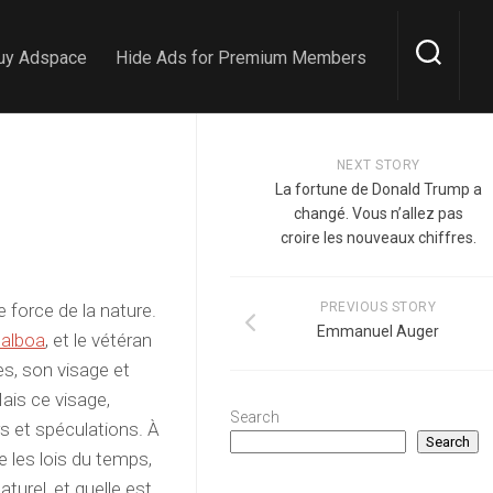
uy Adspace
Hide Ads for Premium Members
NEXT STORY
La fortune de Donald Trump a
changé. Vous n’allez pas
croire les nouveaux chiffres.
 force de la nature.
PREVIOUS STORY
Emmanuel Auger
alboa
, et le vétéran
es, son visage et
ais ce visage,
Search
rs et spéculations. À
Search
e les lois du temps,
aturel, et quelle est