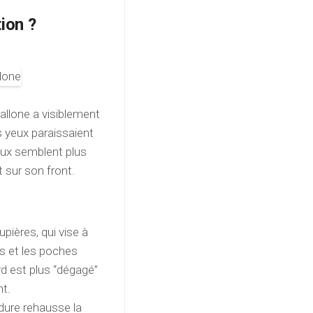
ion ?
tallone a visiblement
 yeux paraissaient
yeux semblent plus
 sur son front.
aupières, qui vise à
es et les poches
rd est plus “dégagé”
nt.
dure rehausse la