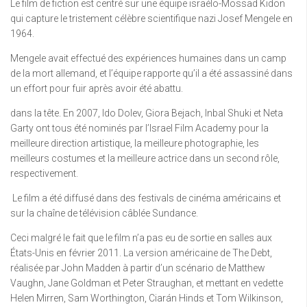
Le film de fiction est centré sur une équipe israélo-Mossad Kidon
qui capture le tristement célèbre scientifique nazi Josef Mengele en
1964.
Mengele avait effectué des expériences humaines dans un camp
de la mort allemand, et l’équipe rapporte qu’il a été assassiné dans
un effort pour fuir après avoir été abattu.
dans la tête. En 2007, Ido Dolev, Giora Bejach, Inbal Shuki et Neta
Garty ont tous été nominés par l’Israel Film Academy pour la
meilleure direction artistique, la meilleure photographie, les
meilleurs costumes et la meilleure actrice dans un second rôle,
respectivement.
Le film a été diffusé dans des festivals de cinéma américains et
sur la chaîne de télévision câblée Sundance.
Ceci malgré le fait que le film n’a pas eu de sortie en salles aux
États-Unis en février 2011. La version américaine de The Debt,
réalisée par John Madden à partir d’un scénario de Matthew
Vaughn, Jane Goldman et Peter Straughan, et mettant en vedette
Helen Mirren, Sam Worthington, Ciarán Hinds et Tom Wilkinson,