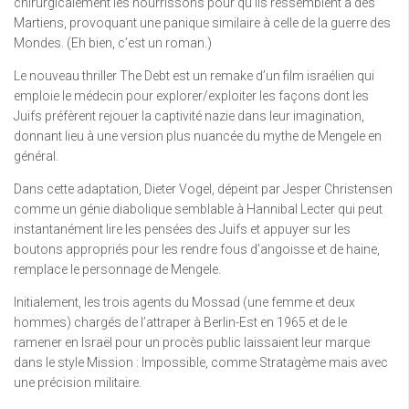
chirurgicalement les nourrissons pour qu’ils ressemblent à des
Martiens, provoquant une panique similaire à celle de la guerre des
Mondes. (Eh bien, c’est un roman.)
Le nouveau thriller The Debt est un remake d’un film israélien qui
emploie le médecin pour explorer/exploiter les façons dont les
Juifs préfèrent rejouer la captivité nazie dans leur imagination,
donnant lieu à une version plus nuancée du mythe de Mengele en
général.
Dans cette adaptation, Dieter Vogel, dépeint par Jesper Christensen
comme un génie diabolique semblable à Hannibal Lecter qui peut
instantanément lire les pensées des Juifs et appuyer sur les
boutons appropriés pour les rendre fous d’angoisse et de haine,
remplace le personnage de Mengele.
Initialement, les trois agents du Mossad (une femme et deux
hommes) chargés de l’attraper à Berlin-Est en 1965 et de le
ramener en Israël pour un procès public laissaient leur marque
dans le style Mission : Impossible, comme Stratagème mais avec
une précision militaire.