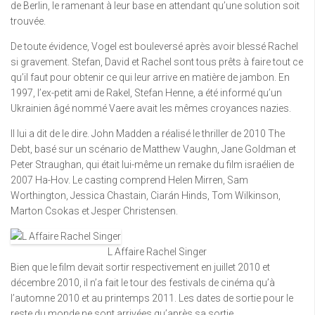
de Berlin, le ramenant à leur base en attendant qu’une solution soit
trouvée.
De toute évidence, Vogel est bouleversé après avoir blessé Rachel
si gravement. Stefan, David et Rachel sont tous prêts à faire tout ce
qu’il faut pour obtenir ce qui leur arrive en matière de jambon. En
1997, l’ex-petit ami de Rakel, Stefan Henne, a été informé qu’un
Ukrainien âgé nommé Vaere avait les mêmes croyances nazies.
Il lui a dit de le dire. John Madden a réalisé le thriller de 2010 The
Debt, basé sur un scénario de Matthew Vaughn, Jane Goldman et
Peter Straughan, qui était lui-même un remake du film israélien de
2007 Ha-Hov. Le casting comprend Helen Mirren, Sam
Worthington, Jessica Chastain, Ciarán Hinds, Tom Wilkinson,
Marton Csokas et Jesper Christensen.
L Affaire Rachel Singer
Bien que le film devait sortir respectivement en juillet 2010 et
décembre 2010, il n’a fait le tour des festivals de cinéma qu’à
l’automne 2010 et au printemps 2011. Les dates de sortie pour le
reste du monde ne sont arrivées qu’après sa sortie.