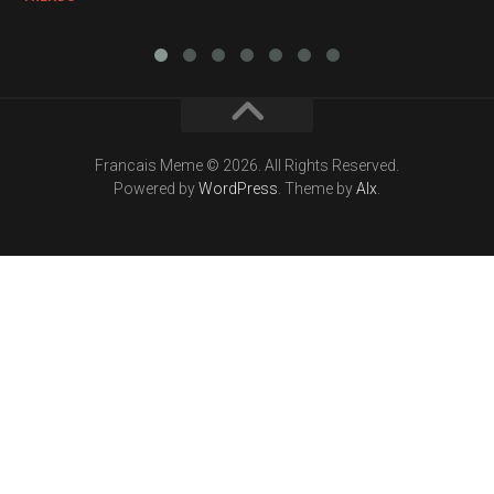
Francais Meme © 2026. All Rights Reserved.
Powered by
WordPress
. Theme by
Alx
.