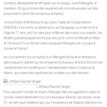
sombre, désespérée et effrayée sur le visage. Josef Mengele, le
médecin SS qui a mené des expériences monstrueuses sur des
prisonniers (dont de nombreux enfants)
à Auschwitz et Birkenau et qui (avec l’aide de l’organisation
ODESSA) s’est enfui au Brésil puis au Paraguay, où il est mort à
l’âge de 71 ans, est l’un des plus infâmes des nazis survivants. Les
thrillers paranoïaques écrits par des juifs comme Marathon Man
et The Boys From Brazil (dans lesquels Mengele est occupé à
cloner le Führer)
se concentrent sur le mythe d’un Mengele lâche et le fantasme
dans lequel il obtient sa récompense tortueuse, et le Evil Doctor est
certainement le modèle pour l’extraterrestre dans Cowboys &
Aliens, qui mène des expériences cruelles sur des terriens.
L Affaire Rachel Singer
Pour ajouter l’insulte à l’injure, Mengele fait une apparition dans le
roman ostensiblement non romanesque d’Annie Jacobsen, Area
51, en tant que médecin qui, sur l’insistance de Staline, transforme