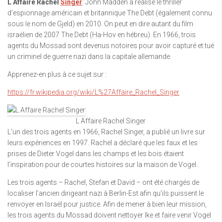
L Affaire Rachel
Singer
: John Madden a réalisé le thriller
d’espionnage américain et britannique The Debt (également connu
sous le nom de Gjeld) en 2010. On peut en dire autant du film
israélien de 2007 The Debt (Ha-Hov en hébreu). En 1966, trois
agents du Mossad sont devenus notoires pour avoir capturé et tué
un criminel de guerre nazi dans la capitale allemande.
Apprenez-en plus à ce sujet sur :
https://fr.wikipedia.org/wiki/L%27Affaire_Rachel_Singer
L Affaire Rachel Singer
L’un des trois agents en 1966, Rachel Singer, a publié un livre sur
leurs expériences en 1997. Rachel a déclaré que les faux et les
prises de Dieter Vogel dans les champs et les bois étaient
l’inspiration pour de courtes histoires sur la maison de Vogel.
Les trois agents – Rachel, Stefan et David – ont été chargés de
localiser l’ancien dirigeant nazi à Berlin-Est afin qu’ils puissent le
renvoyer en Israël pour justice. Afin de mener à bien leur mission,
les trois agents du Mossad doivent nettoyer Ike et faire venir Vogel