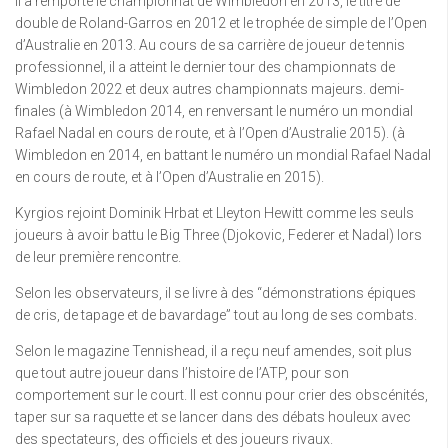
Il a remporté le championnat de Wimbledon en 2013, le titre de
double de Roland-Garros en 2012 et le trophée de simple de l’Open
d’Australie en 2013. Au cours de sa carrière de joueur de tennis
professionnel, il a atteint le dernier tour des championnats de
Wimbledon 2022 et deux autres championnats majeurs. demi-
finales (à Wimbledon 2014, en renversant le numéro un mondial
Rafael Nadal en cours de route, et à l’Open d’Australie 2015). (à
Wimbledon en 2014, en battant le numéro un mondial Rafael Nadal
en cours de route, et à l’Open d’Australie en 2015).
Kyrgios rejoint Dominik Hrbat et Lleyton Hewitt comme les seuls
joueurs à avoir battu le Big Three (Djokovic, Federer et Nadal) lors
de leur première rencontre.
Selon les observateurs, il se livre à des “démonstrations épiques
de cris, de tapage et de bavardage” tout au long de ses combats.
Selon le magazine Tennishead, il a reçu neuf amendes, soit plus
que tout autre joueur dans l’histoire de l’ATP, pour son
comportement sur le court. Il est connu pour crier des obscénités,
taper sur sa raquette et se lancer dans des débats houleux avec
des spectateurs, des officiels et des joueurs rivaux.