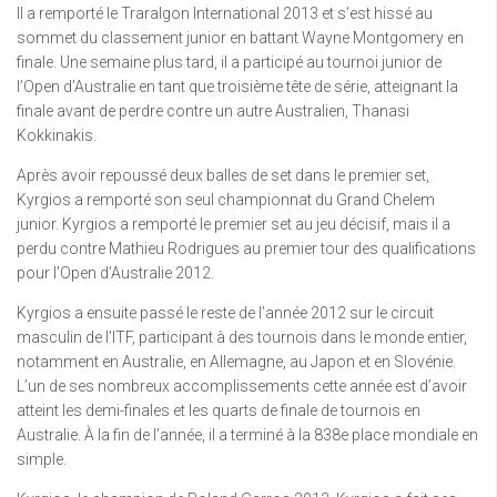
Il a remporté le Traralgon International 2013 et s’est hissé au
sommet du classement junior en battant Wayne Montgomery en
finale. Une semaine plus tard, il a participé au tournoi junior de
l’Open d’Australie en tant que troisième tête de série, atteignant la
finale avant de perdre contre un autre Australien, Thanasi
Kokkinakis.
Après avoir repoussé deux balles de set dans le premier set,
Kyrgios a remporté son seul championnat du Grand Chelem
junior. Kyrgios a remporté le premier set au jeu décisif, mais il a
perdu contre Mathieu Rodrigues au premier tour des qualifications
pour l’Open d’Australie 2012.
Kyrgios a ensuite passé le reste de l’année 2012 sur le circuit
masculin de l’ITF, participant à des tournois dans le monde entier,
notamment en Australie, en Allemagne, au Japon et en Slovénie.
L’un de ses nombreux accomplissements cette année est d’avoir
atteint les demi-finales et les quarts de finale de tournois en
Australie. À la fin de l’année, il a terminé à la 838e place mondiale en
simple.