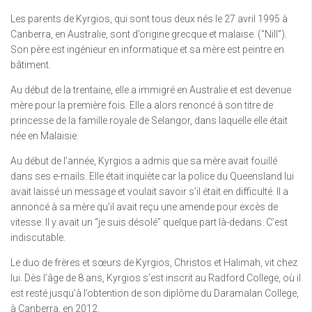
Les parents de Kyrgios, qui sont tous deux nés le 27 avril 1995 à
Canberra, en Australie, sont d’origine grecque et malaise. (“Nill”).
Son père est ingénieur en informatique et sa mère est peintre en
bâtiment.
Au début de la trentaine, elle a immigré en Australie et est devenue
mère pour la première fois. Elle a alors renoncé à son titre de
princesse de la famille royale de Selangor, dans laquelle elle était
née en Malaisie.
Au début de l’année, Kyrgios a admis que sa mère avait fouillé
dans ses e-mails. Elle était inquiète car la police du Queensland lui
avait laissé un message et voulait savoir s’il était en difficulté. Il a
annoncé à sa mère qu’il avait reçu une amende pour excès de
vitesse. Il y avait un “je suis désolé” quelque part là-dedans. C’est
indiscutable.
Le duo de frères et sœurs de Kyrgios, Christos et Halimah, vit chez
lui. Dès l’âge de 8 ans, Kyrgios s’est inscrit au Radford College, où il
est resté jusqu’à l’obtention de son diplôme du Daramalan College,
à Canberra, en 2012.