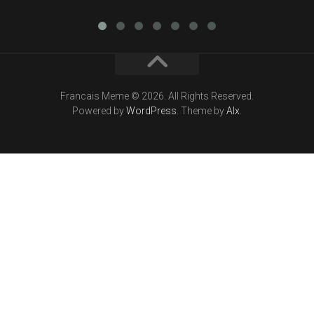
Francais Meme © 2026. All Rights Reserved.
Powered by
WordPress
. Theme by
Alx
.