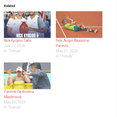
Related
Nick Kyrgios Taille
Felix Auger Aliassime
July 27, 2026
Parents
In "Trends"
May 21, 2026
In "Trends"
Parents De Kristina
Mladenovic
May 26, 2026
In "Trends"