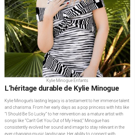
Kylie Minogue Enfants
L’héritage durable de Kylie Minogue
Kylie Minogue’s lasting legacy is a testament to her immense talent
and charisma. From her early days as a pop princess with hits like
“I Should Be So Lucky” to her reinvention as a mature artist with
songs like “Can’t Get You Out of My Head,” Minogue has
consistently evolved her sound and image to stay relevant in the
ever-changing music landscape. Her ability to connect with