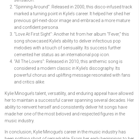
“Spinning Around”: Released in 2000, this disco-infused track
marked a turning point in Kylie’s career. It helped her shed her
previous girl-next-door image and embraced a more mature
and confident persona.
“Love At First Sight”: Another hit from her album “Fever,” this
song showcased Kylie’s ability to deliver infectious pop
melodies with a touch of sensuality. Its success further
cemented her status as an international pop icon.
“All The Lovers”: Released in 2010, this anthemic song is
considered a modern classic in Kylie’s discography. Its
powerful chorus and uplifting message resonated with fans
and critics alike.
Kylie Minogue’s talent, versatility, and enduring appeal have allowed
her to maintain a successful career spanning several decades. Her
ability to reinvent herself and consistently deliver hit songs have
made her one of the most beloved and respected figures in the
music industry.
In conclusion, Kylie Minogue’s career in the music industry has
been nothing short of remarkable. From her early beginnings to her