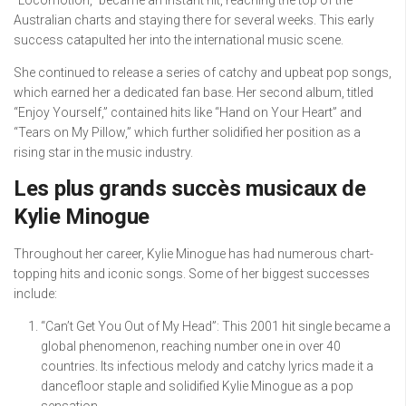
Australian charts and staying there for several weeks. This early
success catapulted her into the international music scene.
She continued to release a series of catchy and upbeat pop songs,
which earned her a dedicated fan base. Her second album, titled
“Enjoy Yourself,” contained hits like “Hand on Your Heart” and
“Tears on My Pillow,” which further solidified her position as a
rising star in the music industry.
Les plus grands succès musicaux de
Kylie Minogue
Throughout her career, Kylie Minogue has had numerous chart-
topping hits and iconic songs. Some of her biggest successes
include:
“Can’t Get You Out of My Head”: This 2001 hit single became a
global phenomenon, reaching number one in over 40
countries. Its infectious melody and catchy lyrics made it a
dancefloor staple and solidified Kylie Minogue as a pop
sensation.