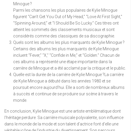
Minogue ?
Parmi les chansons les plus populaires de Kylie Minogue
figurent “Can’t Get You Out of My Head,” “Love At First Sight,”
“Spinning Around,” et “I Should Be So Lucky.” Ces titres ont
atteint les sommets des classements musicaux et sont
considérés comme des classiques de sa discographie.
Quels sont les albums les plus marquants de Kylie Minogue ?
Certains des albums les plus marquants de Kylie Minogue
incluent “Fever,” “X,” “Confide in Me,” et “Golden.” Chacun de
ces albums a représenté une étape importante dans la
carrière de Minogue et a été acclamé par la critique et le public.
Quelle est la durée de la carrière de Kylie Minogue ?La carrière
de Kylie Minogue a débuté dans les années 1980 et se
poursuit encore aujourd’hui. Elle a sorti de nombreux albums
à succès et continue de se produire sur scène à travers le
monde.
En conclusion, Kylie Minogue est une artiste emblématique dont
l’héritage perdure. Sa carrière musicale polyvalente, son influence
dans le monde de la mode et son talent d’actrice font d’elle une
véritable icône de l’industrie du divertissement. Son parcours