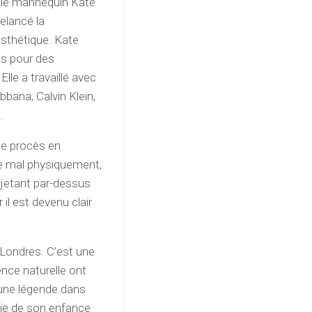
, le mannequin Kate
elancé la
 esthétique. Kate
és pour des
lle a travaillé avec
bana, Calvin Klein,
.
le procès en
 de mal physiquement,
 jetant par-dessus
 il est devenu clair
Londres. C’est une
nce naturelle ont
 une légende dans
tie de son enfance