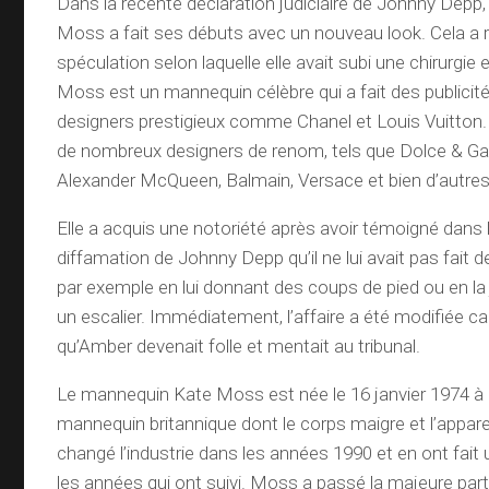
Dans la récente déclaration judiciaire de Johnny Depp
Moss a fait ses débuts avec un nouveau look. Cela a r
spéculation selon laquelle elle avait subi une chirurgie
Moss est un mannequin célèbre qui a fait des publicit
designers prestigieux comme Chanel et Louis Vuitton. E
de nombreux designers de renom, tels que Dolce & Gab
Alexander McQueen, Balmain, Versace et bien d’autres
Elle a acquis une notoriété après avoir témoigné dans 
diffamation de Johnny Depp qu’il ne lui avait pas fait
par exemple en lui donnant des coups de pied ou en la
un escalier. Immédiatement, l’affaire a été modifiée car
qu’Amber devenait folle et mentait au tribunal.
Le mannequin Kate Moss est née le 16 janvier 1974 à 
mannequin britannique dont le corps maigre et l’appare
changé l’industrie dans les années 1990 et en ont fait
les années qui ont suivi. Moss a passé la majeure par