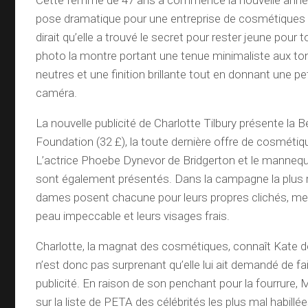
pose dramatique pour une entreprise de cosmétique
dirait qu’elle a trouvé le secret pour rester jeune pour t
photo la montre portant une tenue minimaliste aux to
neutres et une finition brillante tout en donnant une pe
caméra.
La nouvelle publicité de Charlotte Tilbury présente la B
Foundation (32 £), la toute dernière offre de cosmétiq
L’actrice Phoebe Dynevor de Bridgerton et le manneq
sont également présentés. Dans la campagne la plus ré
dames posent chacune pour leurs propres clichés, met
peau impeccable et leurs visages frais.
Charlotte, la magnat des cosmétiques, connaît Kate de
n’est donc pas surprenant qu’elle lui ait demandé de fai
publicité. En raison de son penchant pour la fourrure, 
sur la liste de PETA des célébrités les plus mal habillé