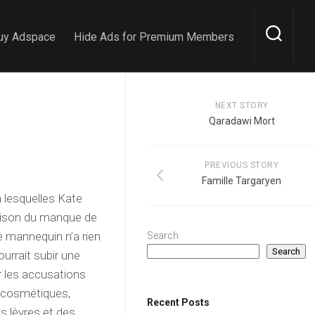
uy Adspace
Hide Ads for Premium Members
NEXT STORY
Qaradawi Mort
PREVIOUS STORY
Famille Targaryen
n lesquelles Kate
raison du manque de
le mannequin n’a rien
Search
Search
ourrait subir une
ar les accusations
s cosmétiques,
Recent Posts
 lèvres et des