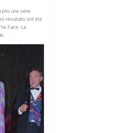
pris une série
es résultats ont été
The Face. La
de.