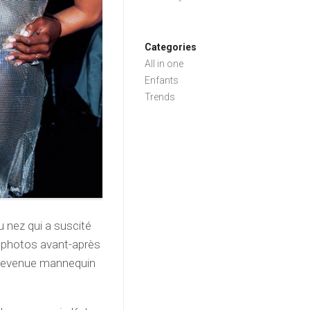
Categories
All in one
Enfants
Trends
 nez qui a suscité
es photos avant-après
st devenue mannequin