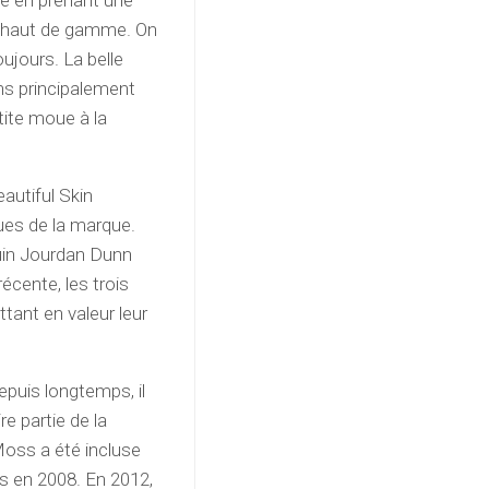
s haut de gamme. On
oujours. La belle
ns principalement
tite moue à la
eautiful Skin
ues de la marque.
uin Jourdan Dunn
cente, les trois
tant en valeur leur
puis longtemps, il
re partie de la
Moss a été incluse
es en 2008. En 2012,