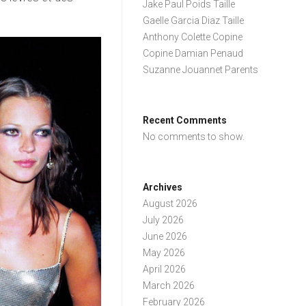
Jake Paul Poids Taille
Gaelle Garcia Diaz Taille
Anthony Colette Copine
Copine Damian Penaud
Suzanne Jouannet Parents
Recent Comments
No comments to show.
Archives
August 2026
July 2026
June 2026
May 2026
April 2026
March 2026
February 2026