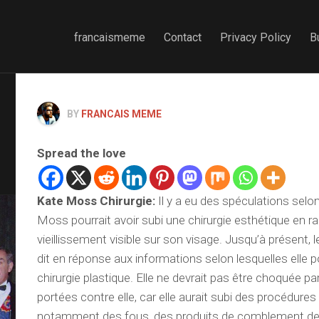
francaismeme
Contact
Privacy Policy
B
BY
FRANCAIS MEME
Spread the love
Kate Moss Chirurgie
:
Il y a eu des spéculations selo
Moss pourrait avoir subi une chirurgie esthétique en 
vieillissement visible sur son visage. Jusqu’à présent, 
dit en réponse aux informations selon lesquelles elle p
chirurgie plastique. Elle ne devrait pas être choquée p
portées contre elle, car elle aurait subi des procédure
notamment des fous, des produits de comblement des