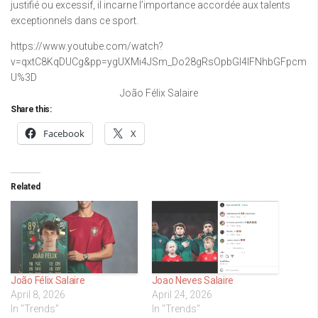
justifié ou excessif, il incarne l’importance accordée aux talents
exceptionnels dans ce sport.
https://www.youtube.com/watch?
v=qxtC8KqDUCg&pp=ygUXMi4JSm_Do28gRsOpbGl4IFNhbGFpcm
U%3D
João Félix Salaire
Share this:
Facebook
X
Related
João Félix Salaire
Joao Neves Salaire
April 8, 2026
April 24, 2026
In "Trends"
In "Trends"