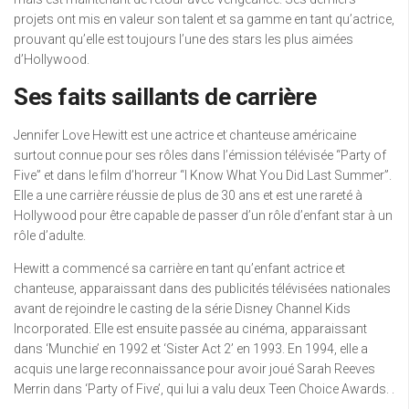
projets ont mis en valeur son talent et sa gamme en tant qu’actrice,
prouvant qu’elle est toujours l’une des stars les plus aimées
d’Hollywood.
Ses faits saillants de carrière
Jennifer Love Hewitt est une actrice et chanteuse américaine
surtout connue pour ses rôles dans l’émission télévisée “Party of
Five” et dans le film d’horreur “I Know What You Did Last Summer”.
Elle a une carrière réussie de plus de 30 ans et est une rareté à
Hollywood pour être capable de passer d’un rôle d’enfant star à un
rôle d’adulte.
Hewitt a commencé sa carrière en tant qu’enfant actrice et
chanteuse, apparaissant dans des publicités télévisées nationales
avant de rejoindre le casting de la série Disney Channel Kids
Incorporated. Elle est ensuite passée au cinéma, apparaissant
dans ‘Munchie’ en 1992 et ‘Sister Act 2’ en 1993. En 1994, elle a
acquis une large reconnaissance pour avoir joué Sarah Reeves
Merrin dans ‘Party of Five’, qui lui a valu deux Teen Choice Awards. .