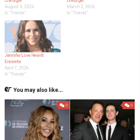
Chirurgie
Chirurgie
August 4, 2026
March 2, 2026
In "Trends"
In "Trends"
Jennifer Love Hewitt
Enceinte
April 7, 2026
In "Trends"
You may also like...
0
0