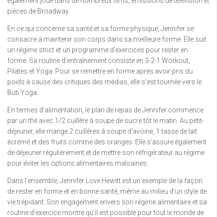
également joué dans de nombreux films, émissions de télévision et
pièces de Broadway.
En ce qui concerne sa santé et sa forme physique, Jennifer se
consacre à maintenir son corps dans sa meilleure forme. Elle suit
un régime strict et un programme d’exercices pour rester en
forme. Sa routine d’entraînement consiste en 3-2-1 Workout,
Pilates et Yoga. Pour se remettre en forme après avoir pris du
poids à cause des critiques des médias, elle s’est tournée vers le
Buti Yoga.
En termes d’alimentation, le plan de repas de Jennifer commence
par un thé avec 1/2 cuillère à soupe de sucre tôt le matin. Au petit-
déjeuner, elle mange 2 cuillères à soupe d’avoine, 1 tasse de lait
écrémé et des fruits comme des oranges. Elle s’assure également
de déjeuner régulièrement et de mettre son réfrigérateur au régime
pour éviter les options alimentaires malsaines.
Dans l’ensemble, Jennifer Love Hewitt est un exemple de la façon
de rester en forme et en bonne santé, même au milieu d’un style de
vie trépidant. Son engagement envers son régime alimentaire et sa
routine d’exercice montre qu’il est possible pour tout le monde de