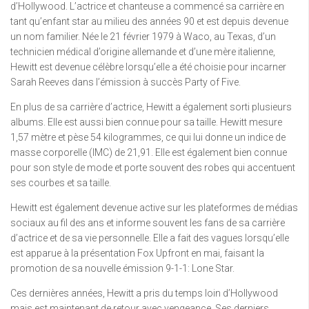
d’Hollywood. L’actrice et chanteuse a commencé sa carrière en
tant qu’enfant star au milieu des années 90 et est depuis devenue
un nom familier. Née le 21 février 1979 à Waco, au Texas, d’un
technicien médical d’origine allemande et d’une mère italienne,
Hewitt est devenue célèbre lorsqu’elle a été choisie pour incarner
Sarah Reeves dans l’émission à succès Party of Five.
En plus de sa carrière d’actrice, Hewitt a également sorti plusieurs
albums. Elle est aussi bien connue pour sa taille. Hewitt mesure
1,57 mètre et pèse 54 kilogrammes, ce qui lui donne un indice de
masse corporelle (IMC) de 21,91. Elle est également bien connue
pour son style de mode et porte souvent des robes qui accentuent
ses courbes et sa taille.
Hewitt est également devenue active sur les plateformes de médias
sociaux au fil des ans et informe souvent les fans de sa carrière
d’actrice et de sa vie personnelle. Elle a fait des vagues lorsqu’elle
est apparue à la présentation Fox Upfront en mai, faisant la
promotion de sa nouvelle émission 9-1-1: Lone Star.
Ces dernières années, Hewitt a pris du temps loin d’Hollywood
mais est maintenant de retour avec vengeance. Ses derniers