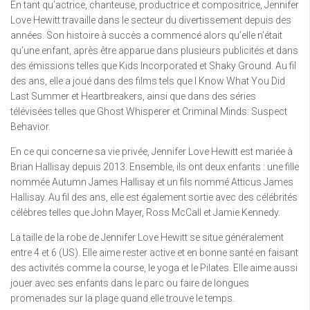
En tant qu’actrice, chanteuse, productrice et compositrice, Jennifer
Love Hewitt travaille dans le secteur du divertissement depuis des
années. Son histoire à succès a commencé alors qu’elle n’était
qu’une enfant, après être apparue dans plusieurs publicités et dans
des émissions telles que Kids Incorporated et Shaky Ground. Au fil
des ans, elle a joué dans des films tels que I Know What You Did
Last Summer et Heartbreakers, ainsi que dans des séries
télévisées telles que Ghost Whisperer et Criminal Minds: Suspect
Behavior.
En ce qui concerne sa vie privée, Jennifer Love Hewitt est mariée à
Brian Hallisay depuis 2013. Ensemble, ils ont deux enfants : une fille
nommée Autumn James Hallisay et un fils nommé Atticus James
Hallisay. Au fil des ans, elle est également sortie avec des célébrités
célèbres telles que John Mayer, Ross McCall et Jamie Kennedy.
La taille de la robe de Jennifer Love Hewitt se situe généralement
entre 4 et 6 (US). Elle aime rester active et en bonne santé en faisant
des activités comme la course, le yoga et le Pilates. Elle aime aussi
jouer avec ses enfants dans le parc ou faire de longues
promenades sur la plage quand elle trouve le temps.